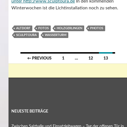
unter http://www.sculptoura.de
In den kommenden
Winterwochen ist die Lichtinstallation noch zu sehen.
ALTDORF
FOTOS
HOLZGERLINGEN
PHOTOS
SCULPTOURA
WASSERTURM
Posts
← PREVIOUS
1
…
12
13
navigation
NEUESTE BEITRÄGE
Zwischen Salzhalle und Einsatzleitwagen – Tag der offenen Tür in