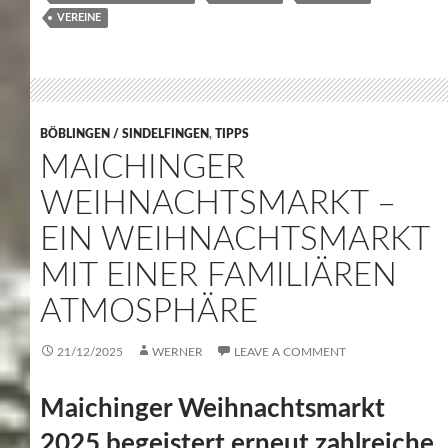
VEREINE
BÖBLINGEN / SINDELFINGEN
,
TIPPS
MAICHINGER
WEIHNACHTSMARKT –
EIN WEIHNACHTSMARKT
MIT EINER FAMILIÄREN
ATMOSPHÄRE
21/12/2025
WERNER
LEAVE A COMMENT
Maichinger Weihnachtsmarkt
2025 begeistert erneut zahlreiche