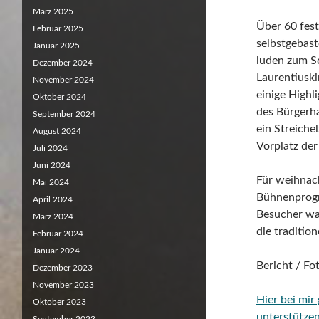
März 2025
Über 60 fes
Februar 2025
selbstgebas
Januar 2025
luden zum S
Dezember 2024
Laurentiuski
November 2024
einige Highl
Oktober 2024
des Bürgerh
September 2024
ein Streiche
August 2024
Vorplatz der
Juli 2024
Juni 2024
Für weihnach
Mai 2024
Bühnenprogr
April 2024
Besucher war
März 2024
die tradition
Februar 2024
Januar 2024
Bericht / F
Dezember 2023
November 2023
Hier bei mir
Oktober 2023
unterstütze