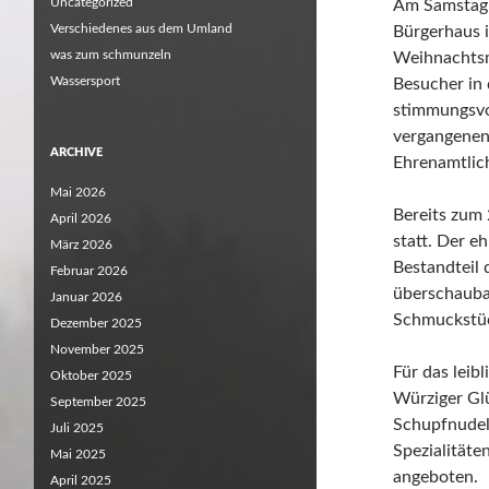
Uncategorized
Am Samstag 
Verschiedenes aus dem Umland
Bürgerhaus i
was zum schmunzeln
Weihnachtsm
Wassersport
Besucher in 
stimmungsvo
vergangenen
ARCHIVE
Ehrenamtlic
Mai 2026
Bereits zum
April 2026
statt. Der eh
März 2026
Bestandteil
Februar 2026
überschauba
Januar 2026
Schmuckstüc
Dezember 2025
November 2025
Für das leib
Oktober 2025
Würziger Gl
September 2025
Schupfnudel
Juli 2025
Spezialitäte
Mai 2025
angeboten.
April 2025