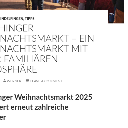
SINDELFINGEN
,
TIPPS
HINGER
NACHTSMARKT – EIN
NACHTSMARKT MIT
R FAMILIÄREN
SPHÄRE
WERNER
LEAVE A COMMENT
nger Weihnachtsmarkt 2025
ert erneut zahlreiche
er