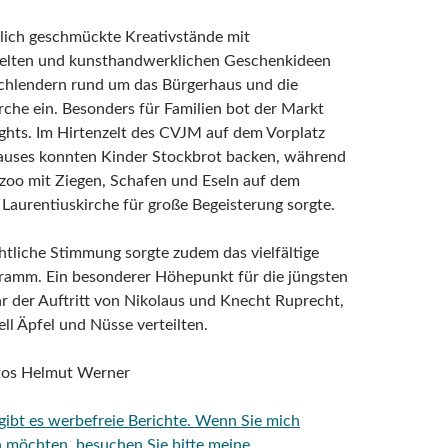
tlich geschmückte Kreativstände mit
telten und kunsthandwerklichen Geschenkideen
chlendern rund um das Bürgerhaus und die
rche ein. Besonders für Familien bot der Markt
ights. Im Hirtenzelt des CVJM auf dem Vorplatz
auses konnten Kinder Stockbrot backen, während
lzoo mit Ziegen, Schafen und Eseln auf dem
 Laurentiuskirche für große Begeisterung sorgte.
tliche Stimmung sorgte zudem das vielfältige
amm. Ein besonderer Höhepunkt für die jüngsten
 der Auftritt von Nikolaus und Knecht Ruprecht,
ell Äpfel und Nüsse verteilten.
otos Helmut Werner
 gibt es werbefreie Berichte. Wenn Sie mich
n möchten, besuchen Sie bitte meine