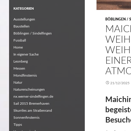
KATEGORIEN
Ausstellungen
BÖBLINGEN / 
MAIC
Baustellen
Böblingen / Sindelfingen
WEIH
Fussball
WEIH
Home
In eigener Sache
EINE
Leonberg
ATMO
Messen
Mondfinsternis
Natur
21/12/2025
Naturerscheinungen
nx.werner-sindelfingen.de
Maichi
Sail 2015 Bremerhaven
begeist
Skurriles am Straßenrand
Sonnenfinsternis
Besuch
Tipps