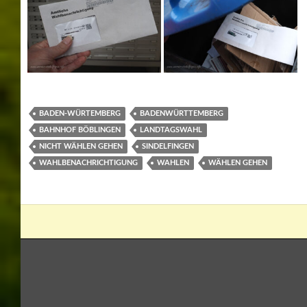
BADEN-WÜRTEMBERG
BADENWÜRTTEMBERG
BAHNHOF BÖBLINGEN
LANDTAGSWAHL
NICHT WÄHLEN GEHEN
SINDELFINGEN
WAHLBENACHRICHTIGUNG
WAHLEN
WÄHLEN GEHEN