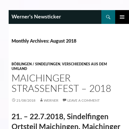
Search
Werner's Newsticker
SKIP
PRIMAR
TO
MENU
CONTENT
Monthly Archives: August 2018
BÖBLINGEN / SINDELFINGEN
,
VERSCHIEDENES AUS DEM
UMLAND
MAICHINGER
STRASSENFEST – 2018
21/08/2018
WERNER
LEAVE A COMMENT
21. – 22.7.2018, Sindelfingen
Ortsteil Maichingen, Maichinger