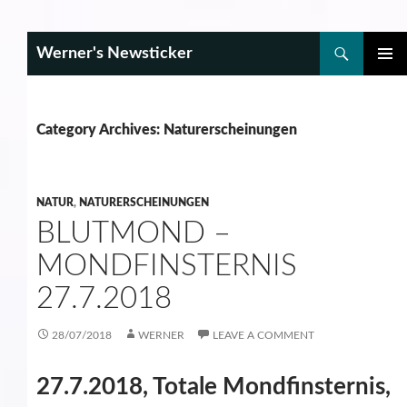
Search
Werner's Newsticker
SKIP
PRIMAR
TO
MENU
CONTENT
Category Archives: Naturerscheinungen
NATUR
,
NATURERSCHEINUNGEN
BLUTMOND –
MONDFINSTERNIS
27.7.2018
28/07/2018
WERNER
LEAVE A COMMENT
27.7.2018, Totale Mondfinsternis,