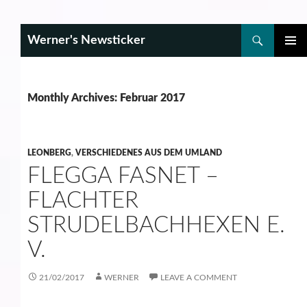
Search
Werner's Newsticker
SKIP
PRIMAR
TO
MENU
CONTENT
Monthly Archives: Februar 2017
LEONBERG
,
VERSCHIEDENES AUS DEM UMLAND
FLEGGA FASNET –
FLACHTER
STRUDELBACHHEXEN E.
V.
21/02/2017
WERNER
LEAVE A COMMENT