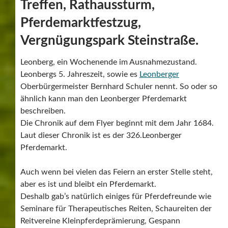
beschreiben.
Die Chronik auf dem Flyer beginnt mit dem Jahr 1684.
Laut dieser Chronik ist es der 326.Leonberger
Pferdemarkt.
Auch wenn bei vielen das Feiern an erster Stelle steht,
aber es ist und bleibt ein Pferdemarkt.
Deshalb gab’s natürlich einiges für Pferdefreunde wie
Seminare für Therapeutisches Reiten, Schaureiten der
Reitvereine Kleinpferdeprämierung, Gespann
Wettbewerb für Kleinpferde, Seminare für Reitlehrer.
Am Dienstag dann die Pferdeschau der Großpferde mit
Prämierung und natürlich der traditionelle Pferdehandel
auf dem Marktplatz. Als Abschluss findet dann noch der
Festumzug durch Leonberg statt.
Wir waren am Freitag, Sonntag und am Dienstag
unterwegs. Viele erlebt und gesehen, Fotos gemacht und