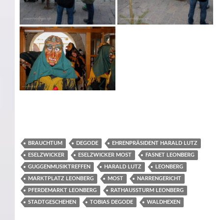
BRAUCHTUM
DEGODE
EHRENPRÄSIDENT HARALD LUTZ
ESELZWICKER
ESELZWICKER MOST
FASNET LEONBERG
GUGGENMUSIKTREFFEN
HARALD LUTZ
LEONBERG
MARKTPLATZ LEONBERG
MOST
NARRENGERICHT
PFERDEMARKT LEONBERG
RATHAUSSTURM LEONBERG
STADTGESCHEHEN
TOBIAS DEGODE
WALDHEXEN