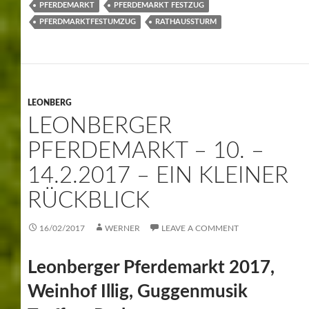
PFERDEMARKT – 10. –
14.2.2017 – EIN KLEINER
RÜCKBLICK
16/02/2017
WERNER
LEAVE A COMMENT
Leonberger Pferdemarkt 2017,
Weinhof Illig, Guggenmusik
Treffen, Rathaussturm,
Pferdemarktfestzug,
Vergnügungspark Steinstraße.
Leonberg, ein Wochenende im Ausnahmezustand.
Leonbergs 5. Jahreszeit, sowie es
Leonberger
Oberbürgermeister Bernhard Schuler nennt. So oder so
ähnlich kann man den Leonberger Pferdemarkt