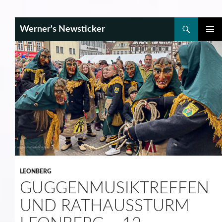
Search
Werner's Newsticker
SKIP
PRIMAR
TO
MENU
CONTENT
LEONBERG
GUGGENMUSIKTREFFEN
UND RATHAUSSTURM