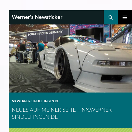
Search
Werner's Newsticker
SKIP
PRIMAR
TO
MENU
CONTENT
NX.WERNER-SINDELFINGEN.DE
NEUES AUF MEINER SEITE – NX.WERNER-
SINDELFINGEN.DE