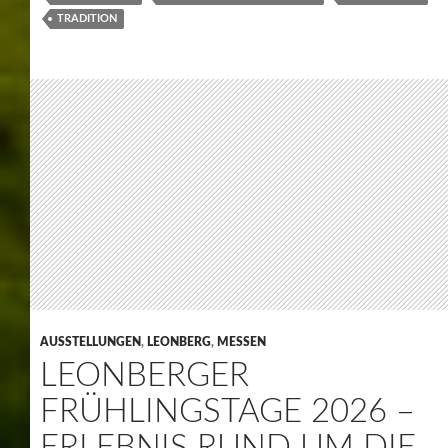
Leonberger Frühlingstage
Am Wochenende des 18. und 19. April verwandelte sich
die Berliner Straße in Leonberg in ein lebendiges
Aktionswochenende für die ganze Familie.
Alles rund um die Berliner Straße
Auf einer Ausstellungsfläche von über 12.000 m²
präsentierten sich ca. 15 Aussteller mit attraktiven
Angeboten, spannenden Aktionen und vielfältigen
Dienstleistungen, unter anderem auch Stand mit
gebrauchten Fahrrädern.
Seit über 15 Jahren nutzen zahlreiche Betriebe die
„Offenen Frühlingstage“, um ihren Standort sowie ihre
Produkte und Services einem breiten Publikum