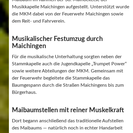
Gefeiert bis in den Abend
Bei bestem Hocketse-Wetter wurde anschließend noch
bis in die späten Abendstunden unter dem festlich
geschmückten Maibaum gefeiert.
Fotos / Bericht Helmut Werner
Hier bei mir sind die Berichte werbefrei. Wenn Sie mich
jedoch unterstützen möchten, besuchen Sie bitte meine
Werbepartner.
Hier gehts es zu den Werbepartnern
Vielen Dank für Ihre Unterstützung!