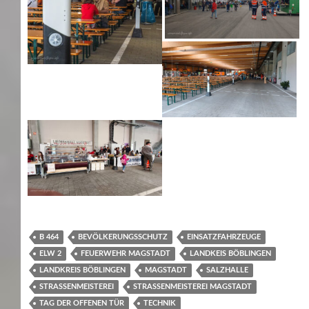
B 464
BEVÖLKERUNGSSCHUTZ
EINSATZFAHRZEUGE
ELW 2
FEUERWEHR MAGSTADT
LANDKEIS BÖBLINGEN
LANDKREIS BÖBLINGEN
MAGSTADT
SALZHALLE
STRASSENMEISTEREI
STRASSENMEISTEREI MAGSTADT
TAG DER OFFENEN TÜR
TECHNIK