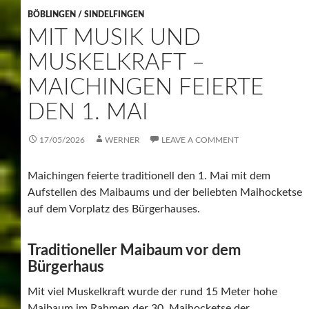
Maichingen
Für die musikalische Unterhaltung sorgten neben der
Stammkapelle auch die Jugendkapelle „Trumpet Power“
sowie weitere Abteilungen der MKM. Gemeinsam mit
der Feuerwehr begleitete die Stammkapelle das
Baumgespann durch die Straßen Maichingens bis zum
Bürgerhaus.
Maibaumstellen mit reiner Muskelkraft
Dort begann anschließend das traditionelle Aufstellen
des Maibaums — natürlich noch in echter Handarbeit
und mit reiner Muskelkraft. Unter den Gästen waren
auch Landrat Roland Bernhard und Oberbürgermeister
Markus Kleemann. Musikalisch unterstützt wurde die
MKM zudem von der Stadtkapelle Sindelfingen und dem
Musikverein Grafenau.