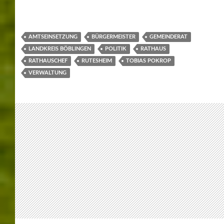
DEN 1. MAI
17/05/2026
WERNER
LEAVE A COMMENT
Maichingen feierte traditionell den 1. Mai mit dem
Aufstellen des Maibaums und der beliebten Maihocketse
auf dem Vorplatz des Bürgerhauses.
Traditioneller Maibaum vor dem
Bürgerhaus
Mit viel Muskelkraft wurde der rund 15 Meter hohe
Maibaum im Rahmen der 30. Maihocketse der
Musikkapelle Maichingen aufgestellt. Unterstützt wurde
die MKM dabei von der Feuerwehr Maichingen sowie
dem Reit- und Fahrverein.
Musikalischer Festumzug durch