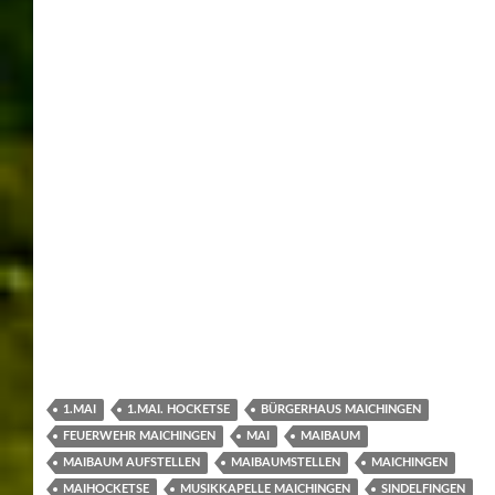
AUSSTELLUNGEN
,
LEONBERG
,
MESSEN
LEONBERGER
FRÜHLINGSTAGE 2026 –
ERLEBNIS RUND UM DIE
BERLINER STRASSE
29/04/2026
WERNER
LEAVE A COMMENT
Die Leonberger Frühlingstage 2026 verwandelten die
Berliner Straße in ein Erlebnis für die ganze Familie.