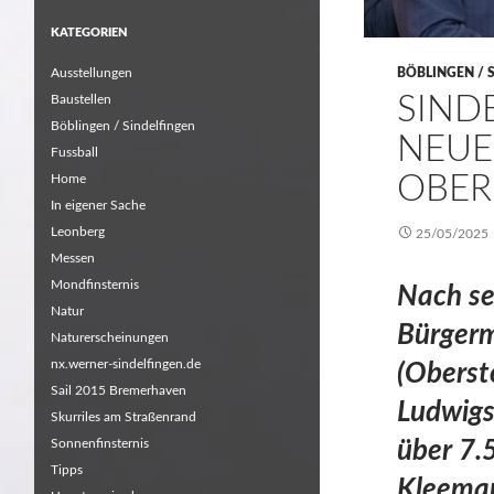
KATEGORIEN
Ausstellungen
BÖBLINGEN / 
SIND
Baustellen
Böblingen / Sindelfingen
NEU
Fussball
OBER
Home
In eigener Sache
Leonberg
25/05/2025
Messen
Mondfinsternis
Nach sei
Natur
Bürgerm
Naturerscheinungen
nx.werner-sindelfingen.de
(Oberst
Sail 2015 Bremerhaven
Ludwigs
Skurriles am Straßenrand
Sonnenfinsternis
über 7.
Tipps
Kleeman