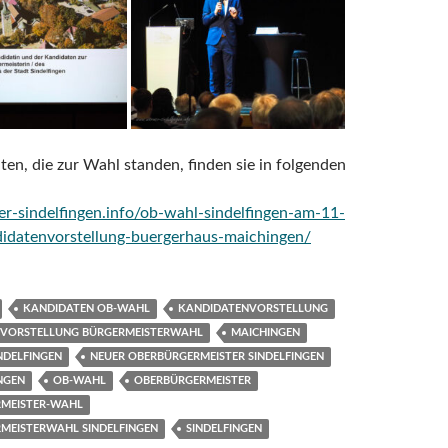
ten, die zur Wahl standen, finden sie in folgenden
er-sindelfingen.info/ob-wahl-sindelfingen-am-11-
idatenvorstellung-buergerhaus-maichingen/
KANDIDATEN OB-WAHL
KANDIDATENVORSTELLUNG
VORSTELLUNG BÜRGERMEISTERWAHL
MAICHINGEN
NDELFINGEN
NEUER OBERBÜRGERMEISTER SINDELFINGEN
NGEN
OB-WAHL
OBERBÜRGERMEISTER
MEISTER-WAHL
MEISTERWAHL SINDELFINGEN
SINDELFINGEN