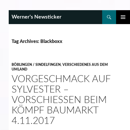
Search
Werner's Newsticker
SKIP
PRIMAR
TO
MENU
CONTENT
Tag Archives: Blackboxx
BÖBLINGEN / SINDELFINGEN
,
VERSCHIEDENES AUS DEM
UMLAND
VORGESCHMACK AUF
SYLVESTER –
VORSCHIESSEN BEIM K
ÖMPF BAUMARKT 4
.11.2017