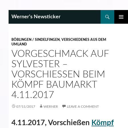
Search
Werner's Newsticker
SKIP
PRIMAR
TO
MENU
CONTENT
BÖBLINGEN / SINDELFINGEN
,
VERSCHIEDENES AUS DEM
UMLAND
VORGESCHMACK AUF
SYLVESTER –
VORSCHIESSEN BEIM K
ÖMPF BAUMARKT 4
.11.2017
07/11/2017
WERNER
LEAVE A COMMENT
4.11.2017, Vorschießen
Kömpf