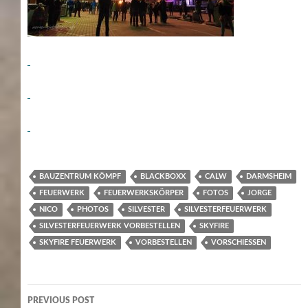
BAUZENTRUM KÖMPF
BLACKBOXX
CALW
DARMSHEIM
FEUERWERK
FEUERWERKSKÖRPER
FOTOS
JORGE
NICO
PHOTOS
SILVESTER
SILVESTERFEUERWERK
SILVESTERFEUERWERK VORBESTELLEN
SKYFIRE
SKYFIRE FEUERWERK
VORBESTELLEN
VORSCHIESSEN
Post
PREVIOUS POST