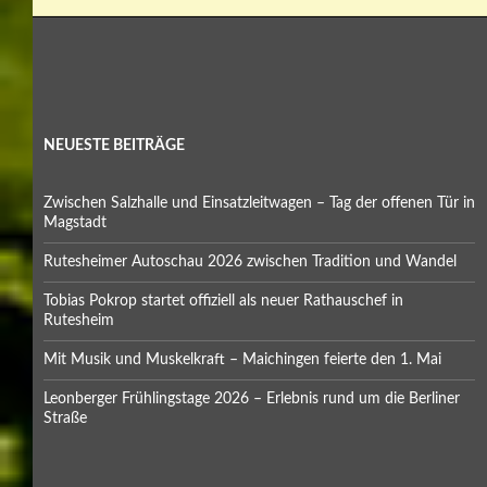
Skurriles am Straßenrand
Sonnenfinsternis
Tipps
Uncategorized
Verschiedenes aus dem Umland
was zum schmunzeln
Wassersport
ARCHIVE
Mai 2026
April 2026
März 2026