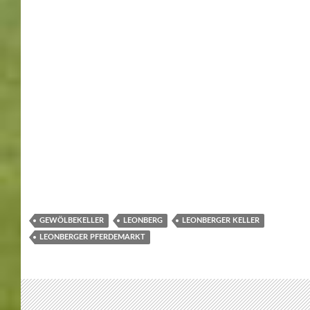
Malmsheim,
Stille Nacht war das Thema der Krippe in Malmsheim
vom 16.12.2018 bis 3.2.2019. Jetzt aber ist die
siebenwöchige Krippenzeit in der Malmsheimer
Martinuskirche beendet. Die 39. Renninger Krippe ist
beendet. Jetzt folgt, Ende des Jahres, die vierzigste
Renninger Krippe.
Die Franz Pitzal Stiftung Renninger Krippe, wo der
katholische Pfarrer Franz Pitzal Initiator und zugleich
Vorstandsvorsitzender ist, verwirklicht die Organisation
und Durchführung der jährlichen Krippenausstellung in
der Weihnachtszeit. Auch der Betrieb des Museum
„Renninger Krippe”, Hauptstr. 8, in der Nähe des
Renninger Rathauses, ist dadurch sichergestellt.
Hauptschwerpunkt der Stiftung ist allerdings die
Unterstützung von bedürftigen Menschen in aller Welt.