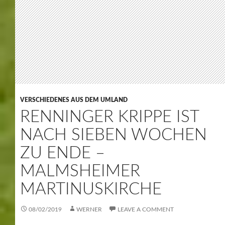
(Infos Franz Pitzal Stiftung – http://www.renninger-
krippe.de)
Zur feierlichen Schlußfeier anwesend Rainer Wieland,
Vizepräsident des europäischen Parlamentes.
Bürgermeister Wofgang Faißt
Für die musikalische Begleitung sorgte das Balalaika
Ensemble Tschakir.
Insgesamt haben 37 Persönlichkeiten ung über 50
Gruppen die 39. Krippe in Malsheim besucht.
Die Spenden und Einnamen gehen dieses Jahr in die
Ukraine, nach Indien und nach Osttimor.
Nach ca. 3 Wochen Aufbauzeit soll die Krippe aber in
ca. 1 Tag wieder abgebaut werden.
Man darf sich also schon jetzt auf die 40.Renninger
Krippe freuen.