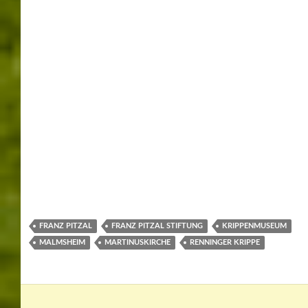
Baustellen
Böblingen / Sindelfingen
Fussball
Home
In eigener Sache
Leonberg
Messen
Mondfinsternis
Natur
Naturerscheinungen
nx.werner-sindelfingen.de
Sail 2015 Bremerhaven