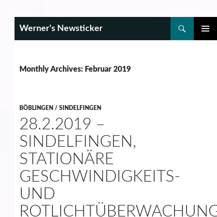
Search
Werner's Newsticker
SKIP
PRIMAR
TO
MENU
CONTENT
Monthly Archives: Februar 2019
BÖBLINGEN / SINDELFINGEN
28.2.2019 –
SINDELFINGEN,
STATIONÄRE
GESCHWINDIGKEITS-
UND
ROTLICHTÜBERWACHUN