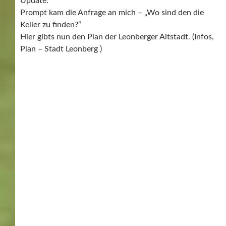
VERSCHIEDENES AUS DEM UMLAND
RENNINGER KRIPPE IST
NACH SIEBEN WOCHEN
ZU ENDE –
MALMSHEIMER
MARTINUSKIRCHE
08/02/2019
WERNER
LEAVE A COMMENT
3.2.2019, Schlußfeier der 39.
Renninger Krippe, Martinuskirche