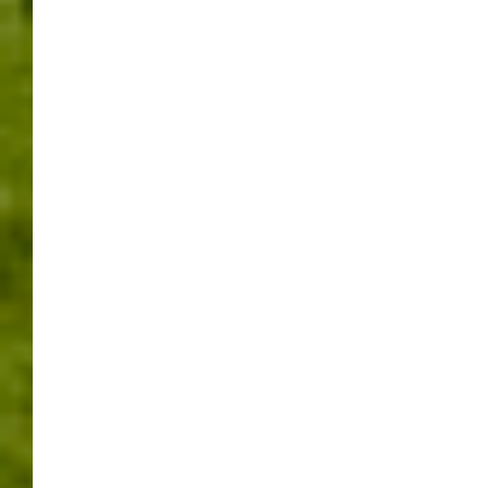
NEUESTE BEITRÄGE
Zwischen Salzhalle und Einsatzleitwagen – Tag der offenen Tür in
Magstadt
Rutesheimer Autoschau 2026 zwischen Tradition und Wandel
Tobias Pokrop startet offiziell als neuer Rathauschef in
Rutesheim
Mit Musik und Muskelkraft – Maichingen feierte den 1. Mai
Leonberger Frühlingstage 2026 – Erlebnis rund um die Berliner
Straße
KATEGORIEN
Ausstellungen