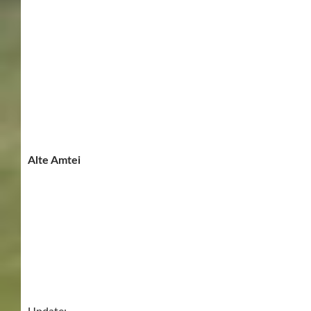
Update:
Prompt kam die Anfrage an mich – „Wo sind den die
Keller zu finden?“
Hier gibts nun den Plan der Leonberger Altstadt. (Infos,
Plan – Stadt Leonberg )
GEWÖLBEKELLER
LEONBERG
LEONBERGER KELLER
LEONBERGER PFERDEMARKT