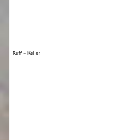
Ruff – Keller
domizil.keller
Alte Amtei