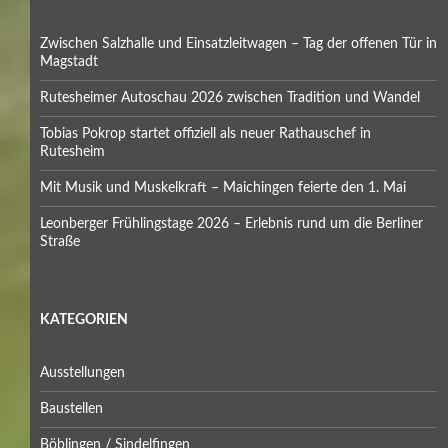
Mondfinsternis
Natur
Naturerscheinungen
nx.werner-sindelfingen.de
Sail 2015 Bremerhaven
Skurriles am Straßenrand
Sonnenfinsternis
Tipps
Uncategorized
Verschiedenes aus dem Umland
was zum schmunzeln
Wassersport