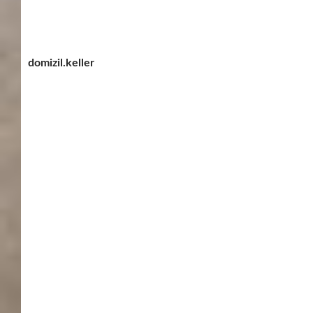
Update:
Prompt kam die Anfrage an mich – „Wo sind den die
Keller zu finden?“
Hier gibts nun den Plan der Leonberger Altstadt. (Infos,
Plan – Stadt Leonberg )