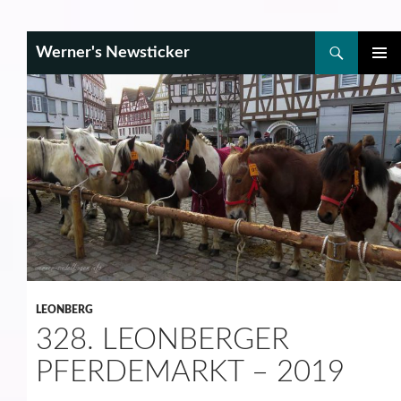
Search
Werner's Newsticker
SKIP
PRIMAR
TO
MENU
CONTENT
LEONBERG
328. LEONBERGER
PFERDEMARKT – 2019