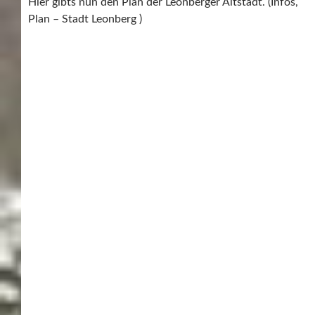
GEWÖLBEKELLER
LEONBERG
LEONBERGER KELLER
LEONBERGER PFERDEMARKT
Post
PREVIOUS POST
navigation
Renninger Krippe ist nach sieben Wochen zu Ende –
Malmsheimer Martinuskirche
NEXT POST
Frühjahr – Zeit für ein neues Auto? – Vorstellung: die neue B-
Klasse von Mercedes
SCHREIBE EINEN KOMMENTAR
Du musst
angemeldet
sein, um einen Kommentar
abzugeben.