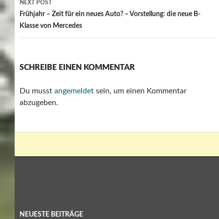
Leonberger Frühlingstage 2026 – Erlebnis rund um die Berliner
Straße
KATEGORIEN
Ausstellungen
Baustellen
Böblingen / Sindelfingen
Fussball
Home
In eigener Sache
Leonberg
Messen