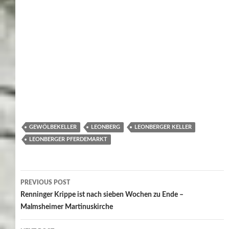
NEUESTE BEITRÄGE
Zwischen Salzhalle und Einsatzleitwagen – Tag der offenen Tür in
Magstadt
Rutesheimer Autoschau 2026 zwischen Tradition und Wandel
Tobias Pokrop startet offiziell als neuer Rathauschef in
Rutesheim
Mit Musik und Muskelkraft – Maichingen feierte den 1. Mai