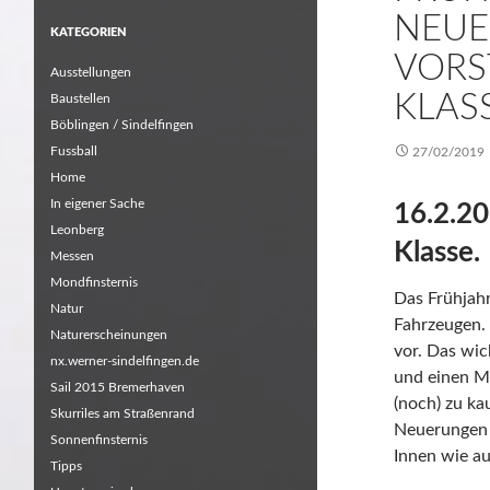
NEUE
KATEGORIEN
VORS
Ausstellungen
KLAS
Baustellen
Böblingen / Sindelfingen
Fussball
27/02/2019
Home
In eigener Sache
16.2.20
Leonberg
Klasse.
Messen
Mondfinsternis
Das Frühjahr
Natur
Fahrzeugen. 
Naturerscheinungen
vor. Das wic
nx.werner-sindelfingen.de
und einen Mo
Sail 2015 Bremerhaven
(noch) zu ka
Skurriles am Straßenrand
Neuerungen g
Sonnenfinsternis
Innen wie a
Tipps