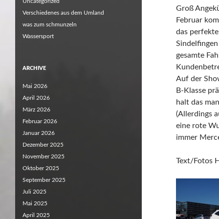
Uncategorized
Groß Angekü
Verschiedenes aus dem Umland
Februar kom
was zum schmunzeln
das perfekt
Wassersport
Sindelfingen
gesamte Fahr
Kundenbetre
ARCHIVE
Auf der Sho
Mai 2026
B-Klasse prä
April 2026
halt das ma
März 2026
(Allerdings 
Februar 2026
eine rote Wu
Januar 2026
immer Merce
Dezember 2025
November 2025
Text/Fotos 
Oktober 2025
September 2025
Juli 2025
Mai 2025
April 2025