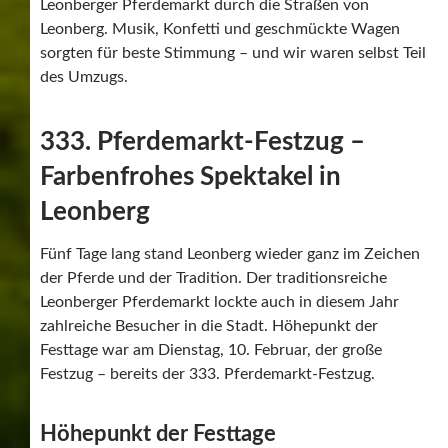
Der traditionelle Umzug am Pferdemarkt-Dienstag gilt
seit jeher als einer der wichtigsten Programmpunkte.
Rund 90 Gruppen hatten sich in diesem Jahr zur
Startaufstellung versammelt. Historische Kutschen,
geschmückte Pferdegespanne, Musikgruppen und
fantasievolle Kostüme sorgten entlang der Strecke für
ein abwechslungsreiches Bild.
Den Auftakt bildeten die Kutschen mit Gästen aus den
Partnerstädten sowie die prämierten Pferde. Danach
folgten zahlreiche Vereine und Gruppen mit ihren Wagen
und Darstellungen. Musik, Konfetti und viel Applaus der
Zuschauer sorgten für eine ausgelassene Stimmung
entlang der Straßen.
Auch Tobias Degode, Oberbürgermeister von Leonberg,
blieb dabei nicht ganz verschont. Am Ende des Umzugs
zierten schwarze und grüne Farbe sein Gesicht – ergänzt