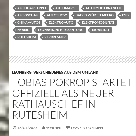
AUTOHAUS EPPLE
AUTOMARKT
AUTOMOBILBRANCHE
AUTOSCHAU
AUTOSHOW
BADEN WÜRTTEMBERG
BYD
CHINA-AUTOS
ELEKTROAUTO
ELEKTROMOBILITÄT
HYBRID
LEONBERGER KREISZEITUNG
MOBILITÄT
RUTESHEIM
VERBRENNER
LEONBERG
,
VERSCHIEDENES AUS DEM UMLAND
TOBIAS POKROP STARTET
OFFIZIELL ALS NEUER
RATHAUSCHEF IN
RUTESHEIM
18/05/2026
WERNER
LEAVE A COMMENT