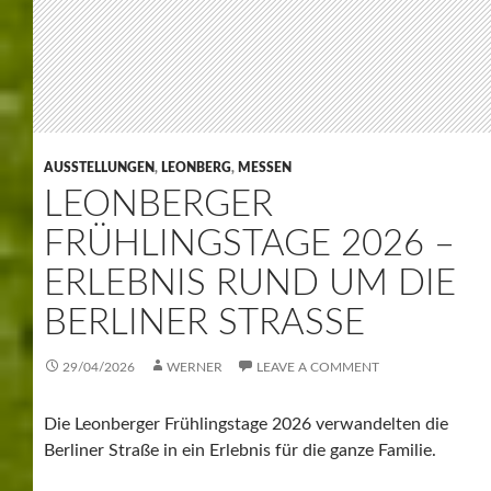
Leonberger Frühlingstage
Am Wochenende des 18. und 19. April verwandelte sich
die Berliner Straße in Leonberg in ein lebendiges
Aktionswochenende für die ganze Familie.
Alles rund um die Berliner Straße
Auf einer Ausstellungsfläche von über 12.000 m²
präsentierten sich ca. 15 Aussteller mit attraktiven
Angeboten, spannenden Aktionen und vielfältigen
Dienstleistungen, unter anderem auch Stand mit
gebrauchten Fahrrädern.
Seit über 15 Jahren nutzen zahlreiche Betriebe die
„Offenen Frühlingstage“, um ihren Standort sowie ihre
Produkte und Services einem breiten Publikum
vorzustellen. Besonders bekannt ist die Berliner Straße
als Standort vieler Autohäuser, die das Bild der