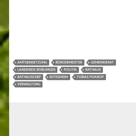
AUSSTELLUNGEN
,
LEONBERG
,
MESSEN
LEONBERGER
FRÜHLINGSTAGE 2026 –
ERLEBNIS RUND UM DIE
BERLINER STRASSE
29/04/2026
WERNER
LEAVE A COMMENT
Die Leonberger Frühlingstage 2026 verwandelten die
Berliner Straße in ein Erlebnis für die ganze Familie.