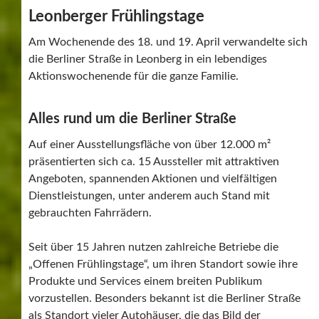
Veranstaltung prägen.
Das LEO-Zügle
Ein besonderes Highlight ist seit jeher das LEO-Zügle,
das die verschiedenen Stationen miteinander verbindet
und vor allem bei Familien für Begeisterung sorgt.
Die Veranstaltung geht auf das Jahr 2007 zurück, als
sich Gewerbetreibende entlang der Berliner Straße
erstmals zu einem gemeinsamen Tag der offenen Tür
zusammenschlossen. Hintergrund war die zunehmende
Veränderung des Straßenbildes durch Neuansiedlungen
und Umfirmierungen, insbesondere im Automobilbereich
– die heutige „Automeile“ entstand.
Das große Besucherecho aus der Region zeigt, dass es
den Organisatoren gemeinsam mit den teilnehmenden