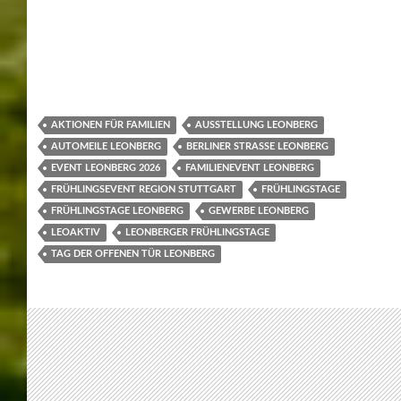
LEONBERG
,
TIPPS
FARBENFROHER
FESTZUG BEGEISTERT
TAUSENDE BESUCHER
BEIM PFERDEMARKT –
FEBRUAR 2026
08/03/2026
WERNER
LEAVE A COMMENT
Rund 90 Gruppen zogen beim 333. Festzug des