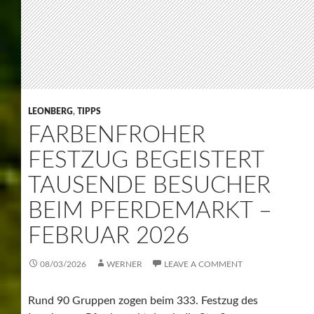
Leonberger Pferdemarkt durch die Straßen von
Leonberg. Musik, Konfetti und geschmückte Wagen
sorgten für beste Stimmung – und wir waren selbst Teil
des Umzugs.
333. Pferdemarkt-Festzug –
Farbenfrohes Spektakel in
Leonberg
Fünf Tage lang stand Leonberg wieder ganz im Zeichen
der Pferde und der Tradition. Der traditionsreiche
Leonberger Pferdemarkt lockte auch in diesem Jahr
zahlreiche Besucher in die Stadt. Höhepunkt der
Festtage war am Dienstag, 10. Februar, der große
Festzug – bereits der 333. Pferdemarkt-Festzug.
Höhepunkt der Festtage