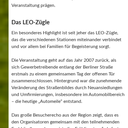
Fachhändlern gelungen ist, die „Frühlingstage“ als feste
Größe zu etablieren und ein starkes
Gemeinschaftsgefühl zu schaffen.
Einen Eindruck der letzten Veranstaltung finden Sie hier:
Leonberger Frühlingstage 2025
Fotos / Bericht Helmut Werner
Hier bei mir sind die Berichte werbefrei. Wenn Sie mich
jedoch unterstützen möchten, besuchen Sie bitte meine
Werbepartner.
Hier gehts es zu den Werbepartnern
Vielen Dank für Ihre Unterstützung!