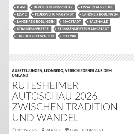
B 464
BEVÖLKERUNGSSCHUTZ
EINSATZFAHRZEUGE
ELW 2
FEUERWEHR MAGSTADT
LANDKEIS BÖBLINGEN
LANDKREIS BÖBLINGEN
MAGSTADT
SALZHALLE
STRASSENMEISTEREI
STRASSENMEISTEREI MAGSTADT
TAG DER OFFENEN TÜR
TECHNIK
AUSSTELLUNGEN
,
LEONBERG
,
VERSCHIEDENES AUS DEM
UMLAND
RUTESHEIMER
AUTOSCHAU 2026
ZWISCHEN TRADITION
UND WANDEL
18/05/2026
WERNER
LEAVE A COMMENT