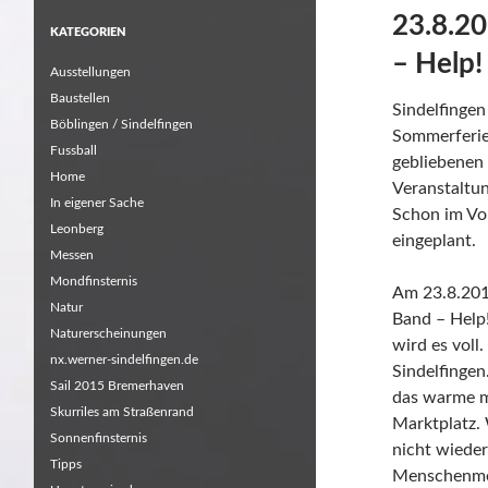
23.8.20
KATEGORIEN
– Help!
Ausstellungen
Baustellen
Sindelfingen
Böblingen / Sindelfingen
Sommerferie
Fussball
gebliebenen 
Home
Veranstaltun
In eigener Sache
Schon im Vor
Leonberg
eingeplant.
Messen
Mondfinsternis
Am 23.8.201
Natur
Band – Help!
Naturerscheinungen
wird es voll
nx.werner-sindelfingen.de
Sindelfingen
Sail 2015 Bremerhaven
das warme m
Skurriles am Straßenrand
Marktplatz. 
Sonnenfinsternis
nicht wiede
Tipps
Menschenmen