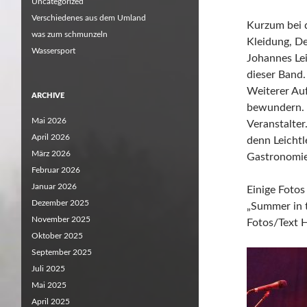
Uncategorized
Verschiedenes aus dem Umland
Kurzum bei d
was zum schmunzeln
Kleidung, De
Wassersport
Johannes Lei
dieser Band.
Weiterer Auf
ARCHIVE
bewundern. K
Mai 2026
Veranstalter
April 2026
denn Leichtle
März 2026
Gastronomie
Februar 2026
Januar 2026
Einige Fotos
Dezember 2025
„Summer in t
November 2025
Fotos/Text 
Oktober 2025
September 2025
Juli 2025
Mai 2025
April 2025