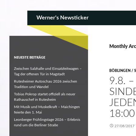
SKIP TO CONTENT
Search
Werner's Newsticker
Monthly Arc
NEUESTE BEITRÄGE
Zwischen Salzhalle und Einsatzleitwagen –
BÖBLINGEN / 
Tag der offenen Tür in Magstadt
9.8. –
Rutesheimer Autoschau 2026 zwischen
Tradition und Wandel
SIND
Tobias Pokrop startet offiziell als neuer
Rathauschef in Rutesheim
JEDE
Mit Musik und Muskelkraft – Maichingen
18:00
feierte den 1. Mai
Leonberger Frühlingstage 2026 – Erlebnis
rund um die Berliner Straße
27/08/2017