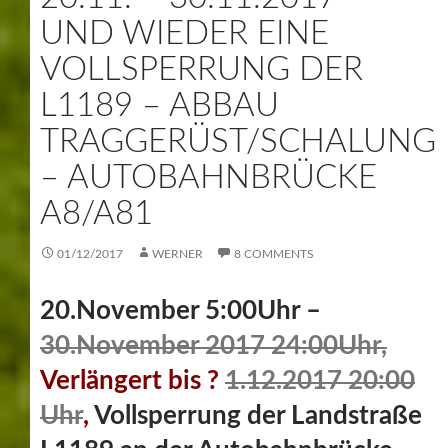
UND WIEDER EINE
VOLLSPERRUNG DER
L1189 – ABBAU
TRAGGERÜST/SCHALUNG
– AUTOBAHNBRÜCKE
A8/A81
01/12/2017
WERNER
8 COMMENTS
20.November 5:00Uhr –
30.November 2017 24:00Uhr,
Verlängert bis ?
1.12.2017 20:00
Uhr
,
Vollsperrung der Landstraße