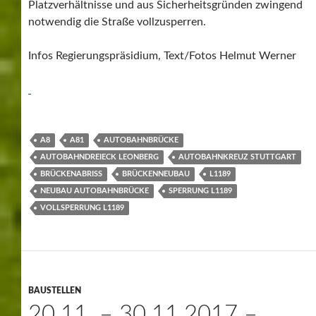
Platzverhältnisse und aus Sicherheitsgründen zwingend
notwendig die Straße vollzusperren.
Infos Regierungspräsidium, Text/Fotos Helmut Werner
A8
A81
AUTOBAHNBRÜCKE
AUTOBAHNDREIECK LEONBERG
AUTOBAHNKREUZ STUTTGART
BRÜCKENABRISS
BRÜCKENNEUBAU
L1189
NEUBAU AUTOBAHNBRÜCKE
SPERRUNG L1189
VOLLSPERRUNG L1189
BAUSTELLEN
20.11. – 30.11.2017 –