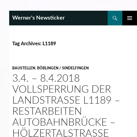
Search
Werner's Newsticker
SKIP
PRIMAR
TO
MENU
CONTENT
Tag Archives: L1189
BAUSTELLEN
,
BÖBLINGEN / SINDELFINGEN
3.4. – 8.4.2018
VOLLSPERRUNG DER
LANDSTRASSE L1189 – R
ESTARBEITEN A
UTOBAHNBRÜCKE – H
ÖLZERTALSTRASSE