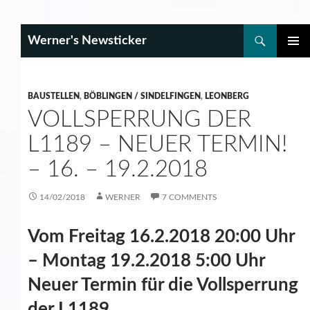
Search
Werner's Newsticker
SKIP
PRIMAR
TO
MENU
CONTENT
BAUSTELLEN
,
BÖBLINGEN / SINDELFINGEN
,
LEONBERG
VOLLSPERRUNG DER
L1189 – NEUER TERMIN!
– 16. – 19.2.2018
14/02/2018
WERNER
7 COMMENTS
Vom Freitag 16.2.2018 20:00 Uhr
– Montag 19.2.2018 5:00 Uhr
Neuer Termin für die Vollsperrung
der L1189