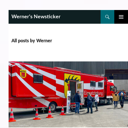
Search
Werner's Newsticker
SKIP
PRIMAR
TO
MENU
CONTENT
All posts by Werner