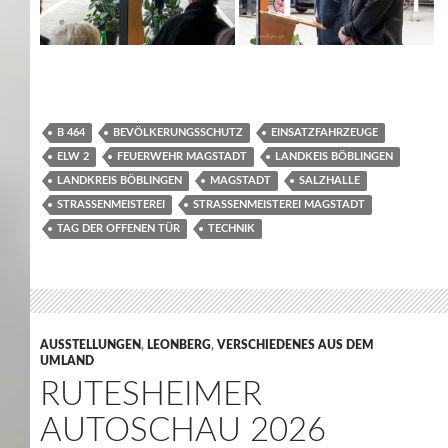
B 464
BEVÖLKERUNGSSCHUTZ
EINSATZFAHRZEUGE
ELW 2
FEUERWEHR MAGSTADT
LANDKEIS BÖBLINGEN
LANDKREIS BÖBLINGEN
MAGSTADT
SALZHALLE
STRASSENMEISTEREI
STRASSENMEISTEREI MAGSTADT
TAG DER OFFENEN TÜR
TECHNIK
AUSSTELLUNGEN
,
LEONBERG
,
VERSCHIEDENES AUS DEM
UMLAND
RUTESHEIMER
AUTOSCHAU 2026