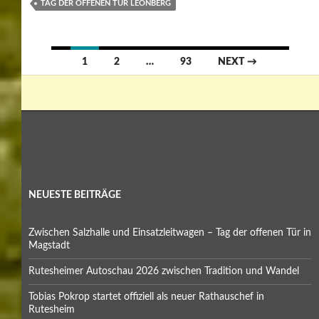
TAG DER OFFENEN TÜR LEONBERG
Posts
1
2
…
93
NEXT →
navigation
NEUESTE BEITRÄGE
Zwischen Salzhalle und Einsatzleitwagen – Tag der offenen Tür in
Magstadt
Rutesheimer Autoschau 2026 zwischen Tradition und Wandel
Tobias Pokrop startet offiziell als neuer Rathauschef in
Rutesheim