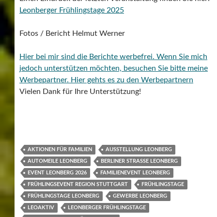
Leonberger Frühlingstage 2025
Fotos / Bericht Helmut Werner
Hier bei mir sind die Berichte werbefrei. Wenn Sie mich
jedoch unterstützen möchten, besuchen Sie bitte meine
Werbepartner.
Hier gehts es zu den Werbepartnern
Vielen Dank für Ihre Unterstützung!
AKTIONEN FÜR FAMILIEN
AUSSTELLUNG LEONBERG
AUTOMEILE LEONBERG
BERLINER STRASSE LEONBERG
EVENT LEONBERG 2026
FAMILIENEVENT LEONBERG
FRÜHLINGSEVENT REGION STUTTGART
FRÜHLINGSTAGE
FRÜHLINGSTAGE LEONBERG
GEWERBE LEONBERG
LEOAKTIV
LEONBERGER FRÜHLINGSTAGE