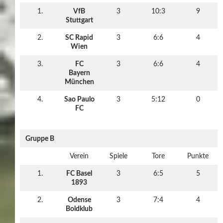
1.
VfB
3
10:3
9
Stuttgart
2.
SC Rapid
3
6:6
4
Wien
3.
FC
3
6:6
4
Bayern
München
4.
Sao Paulo
3
5:12
0
FC
Gruppe B
Verein
Spiele
Tore
Punkte
1.
FC Basel
3
6:5
5
1893
2.
Odense
3
7:4
4
Boldklub