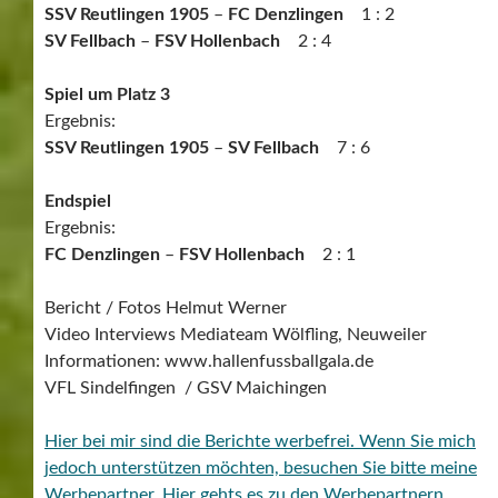
SSV Reutlingen 1905
–
FC Denzlingen
1 : 2
SV Fellbach
–
FSV Hollenbach
2 : 4
Spiel um Platz 3
Ergebnis:
SSV Reutlingen 1905
–
SV Fellbach
7 : 6
Endspiel
Ergebnis:
FC Denzlingen
–
FSV Hollenbach
2 : 1
Bericht / Fotos Helmut Werner
Video Interviews Mediateam Wölfling, Neuweiler
Informationen: www.hallenfussballgala.de
VFL Sindelfingen / GSV Maichingen
Hier bei mir sind die Berichte werbefrei. Wenn Sie mich
jedoch unterstützen möchten, besuchen Sie bitte meine
Werbepartner.
Hier gehts es zu den Werbepartnern