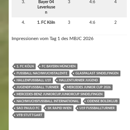
3.
Bayer 04
3
4:6
4
Leverkuse
n
4.
1. FC Köln
3
4:6
2
Impressionen vom Tag 1 des MBJC 2026
1. FC KÖLN
FC BAYERN MÜNCHEN
FUSSBALL NACHWUCHSTALENTE
GLASPALAST SINDELFINGEN
HALLENFUSSBALL U19
HALLENTURNIER JUGEND
JUGENDFUSSBALL TURNIER
MERCEDES JUNIOR CUP 2026
MERCEDES-BENZ JUNIORCUP.JUNIORCUP SINDELFINGEN
NACHWUCHSFUSSBALL INTERNATIONAL
ODENSE BOLDKLUB
SAO PAULO FC
SK RAPID WIEN
U19 FUSSBALLTURNIER
VFB STUTTGART