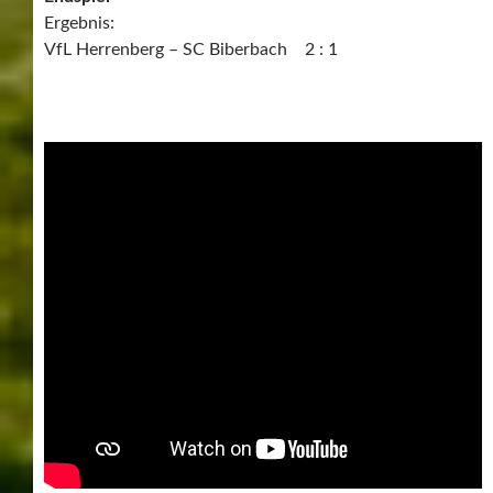
Ergebnis:
VfL Herrenberg – SC Biberbach 2 : 1