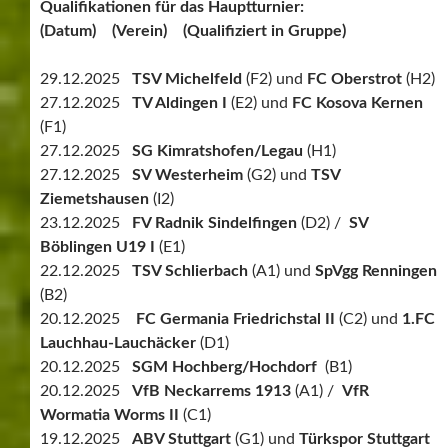
Qualifikationen für das Hauptturnier:
(Datum) (Verein) (Qualifiziert in Gruppe)
29.12.2025
TSV Michelfeld
(F2) und
FC Oberstrot
(H2)
27.12.2025
TV Aldingen I
(E2) und
FC Kosova Kernen
(F1)
27.12.2025
SG Kimratshofen/Legau
(H1)
27.12.2025
SV Westerheim
(G2) und
TSV
Ziemetshausen
(I2)
23.12.2025
FV Radnik Sindelfingen
(D2) /
SV
Böblingen U19 I
(E1)
22.12.2025
TSV Schlierbach
(A1) und
SpVgg Renningen
(B2)
20.12.2025
FC Germania Friedrichstal II
(C2) und
1.FC
Lauchhau-Lauchäcker
(D1)
20.12.2025
SGM Hochberg/Hochdorf
(B1)
20.12.2025
VfB Neckarrems 1913
(A1) /
VfR
Wormatia Worms
II
(C1)
19.12.2025
ABV Stuttgart
(G1) und
Türkspor Stuttgart