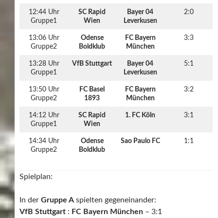
12:44 Uhr
SC Rapid
Bayer 04
2:0
Gruppe1
Wien
Leverkusen
13:06 Uhr
Odense
FC Bayern
3:3
Gruppe2
Boldklub
München
13:28 Uhr
VfB Stuttgart
Bayer 04
5:1
Gruppe1
Leverkusen
13:50 Uhr
FC Basel
FC Bayern
3:2
Gruppe2
1893
München
14:12 Uhr
SC Rapid
1. FC Köln
3:1
Gruppe1
Wien
14:34 Uhr
Odense
Sao Paulo FC
1:1
Gruppe2
Boldklub
Spielplan:
In der
Gruppe A
spielten gegeneinander:
VfB Stuttgart
:
FC Bayern München
– 3:1