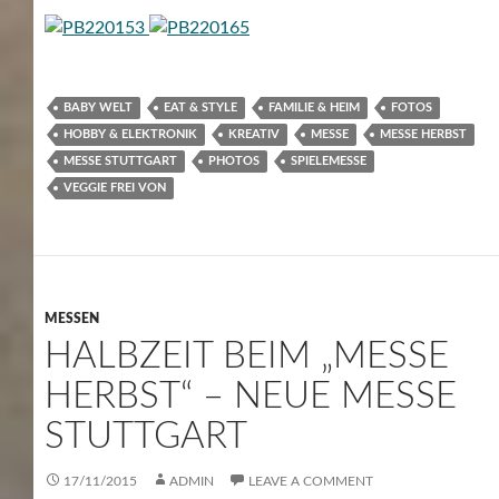
BABY WELT
EAT & STYLE
FAMILIE & HEIM
FOTOS
HOBBY & ELEKTRONIK
KREATIV
MESSE
MESSE HERBST
MESSE STUTTGART
PHOTOS
SPIELEMESSE
VEGGIE FREI VON
MESSEN
HALBZEIT BEIM „MESSE
HERBST“ – NEUE MESSE
STUTTGART
17/11/2015
ADMIN
LEAVE A COMMENT