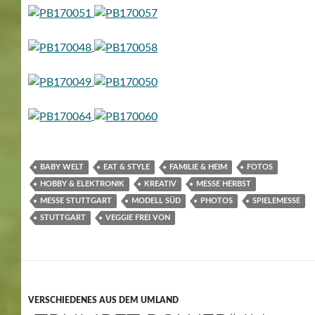
BABY WELT
EAT & STYLE
FAMILIE & HEIM
FOTOS
HOBBY & ELEKTRONIK
KREATIV
MESSE HERBST
MESSE STUTTGART
MODELL SÜD
PHOTOS
SPIELEMESSE
STUTTGART
VEGGIE FREI VON
VERSCHIEDENES AUS DEM UMLAND