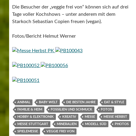
Die Besucher der „veggie frei von“ können sich auf drei
Tage voller Kochshows – unter anderem mit dem
Starkoch Sebastian Copien freuen (vegan).
Fotos/Bericht Helmut Werner
ANIMAL
BABY WELT
DIE BESTEN JAHRE
EAT & STYLE
FAMILIE & HEIM
FOSSILIEN UND SCHMUCK
FOTOS
HOBBY & ELEKTRONIK
KREATIV
MESSE
MESSE HERBST
MESSE STUTTGART
MINERALIEN
MODELL SÜD
PHOTOS
SPIELEMESSE
VEGGIE FREI VON