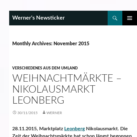
Search
Werner's Newsticker
SKIP
PRIMAR
TO
MENU
CONTENT
Monthly Archives: November 2015
VERSCHIEDENES AUS DEM UMLAND
WEIHNACHTMÄRKTE –
NIKOLAUSMARKT
LEONBERG
30/11/2015
WERNER
28.11.2015, Marktplatz
Leonberg
Nikolausmarkt. Die
Zeit der Weihnachtsmärkte hat schon längst begonnen.