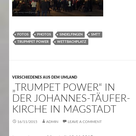
FOTOS
PHOTOS
SINDELFINGEN
SMTT
TRUPMPET POWER
WETTBACHPLATZ
VERSCHIEDENES AUS DEM UMLAND
„TRUMPET POWER“ IN
DER JOHANNES-TÄUFER-
KIRCHE IN MAGSTADT
16/11/2015
ADMIN
LEAVE A COMMENT