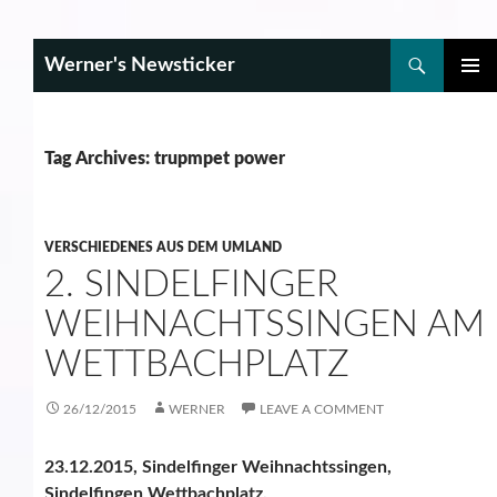
Search
Werner's Newsticker
SKIP
PRIMAR
TO
MENU
CONTENT
Tag Archives: trupmpet power
VERSCHIEDENES AUS DEM UMLAND
2. SINDELFINGER
WEIHNACHTSSINGEN AM
WETTBACHPLATZ
26/12/2015
WERNER
LEAVE A COMMENT
23.12.2015, Sindelfinger Weihnachtssingen,
Sindelfingen Wettbachplatz.