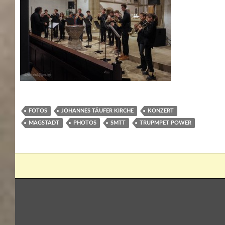
FOTOS
JOHANNES TÄUFER KIRCHE
KONZERT
MAGSTADT
PHOTOS
SMTT
TRUPMPET POWER