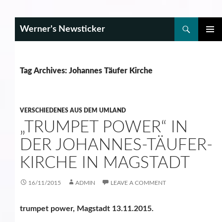
Search
Werner's Newsticker
SKIP
PRIMAR
TO
MENU
CONTENT
Tag Archives: Johannes Täufer Kirche
VERSCHIEDENES AUS DEM UMLAND
„TRUMPET POWER“ IN
DER JOHANNES-TÄUFER-
KIRCHE IN MAGSTADT
16/11/2015
ADMIN
LEAVE A COMMENT
trumpet power, Magstadt 13.11.2015.