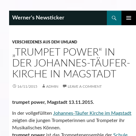
Search
Werner's Newsticker
SKIP
PRIMAR
TO
MENU
CONTENT
VERSCHIEDENES AUS DEM UMLAND
„TRUMPET POWER“ IN
DER JOHANNES-TÄUFER-
KIRCHE IN MAGSTADT
16/11/2015
ADMIN
LEAVE A COMMENT
trumpet power, Magstadt 13.11.2015.
In der vollgefüllten
Johannes-Täufer Kirche im Magstadt
zeigten die jungen Trompeterinnen und Trompeter ihr
Musikalisches Können.
trumpet power
ist das Trompetenensemble der
Schule