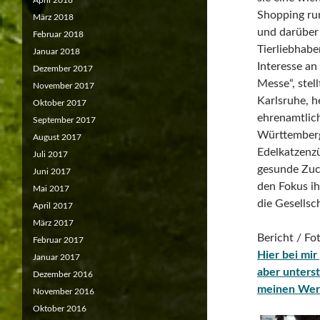
April 2018
Shopping ru
März 2018
und darüber 
Februar 2018
Tierliebhabe
Januar 2018
Interesse an
Dezember 2017
Messe“, stel
November 2017
Karlsruhe, h
Oktober 2017
ehrenamtlic
September 2017
Württember
August 2017
Edelkatzenzü
Juli 2017
gesunde Zuch
Juni 2017
den Fokus ih
Mai 2017
die Gesellsch
April 2017
März 2017
Bericht / F
Februar 2017
Hier bei mir
Januar 2017
aber unterst
Dezember 2016
meinen Wer
November 2016
Oktober 2016