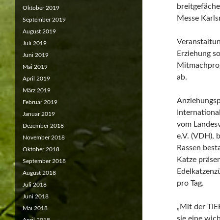
breitgefäche
Oktober 2019
Messe Karls
September 2019
August 2019
Veranstaltu
Juli 2019
Erziehung so
Juni 2019
Mitmachprog
Mai 2019
ab.
April 2019
März 2019
Anziehungsp
Februar 2019
Internationa
Januar 2019
vom Landes
Dezember 2018
e.V. (VDH), 
November 2018
Rassen best
Oktober 2018
Katze präsen
September 2018
Edelkatzenz
August 2018
pro Tag.
Juli 2018
Juni 2018
„Mit der TIE
Mai 2018
sie eine wic