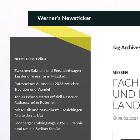
SKIP TO CONTENT
Search
Werner's Newsticker
Tag Archive
NEUESTE BEITRÄGE
Zwischen Salzhalle und Einsatzleitwagen –
MESSEN
Tag der offenen Tür in Magstadt
FACH
Rutesheimer Autoschau 2026 zwischen
Tradition und Wandel
UND 
Tobias Pokrop startet offiziell als neuer
Rathauschef in Rutesheim
LAND
Mit Musik und Muskelkraft – Maichingen
feierte den 1. Mai
08/02/2024
Leonberger Frühlingstage 2026 – Erlebnis
rund um die Berliner Straße