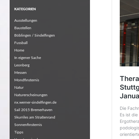
KATEGORIEN
Ausstellungen
Baustellen
Böblingen / Sindelfingen
Fussball
Home
In eigener Sache
Leonberg
Messen
Mondfinsternis
Natur
Naturerscheinungen
nx.werner-sindelfingen.de
Sail 2015 Bremerhaven
Skurriles am Straßenrand
Sonnenfinsternis
Tipps