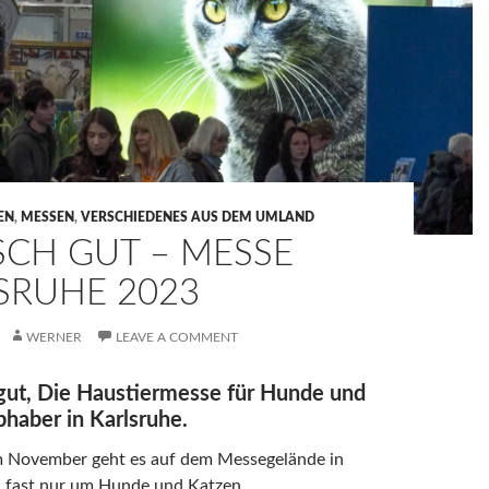
EN
,
MESSEN
,
VERSCHIEDENES AUS DEM UMLAND
ISCH GUT – MESSE
SRUHE 2023
WERNER
LEAVE A COMMENT
gut, Die Haustiermesse für Hunde und
bhaber in Karlsruhe.
m November geht es auf dem Messegelände in
n fast nur um Hunde und Katzen.