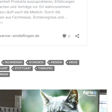
FACHMESSEN
KONGRESS
MEDIZIN
MESSE
TGART
STUTTGART
THERAPRO
UNGEN