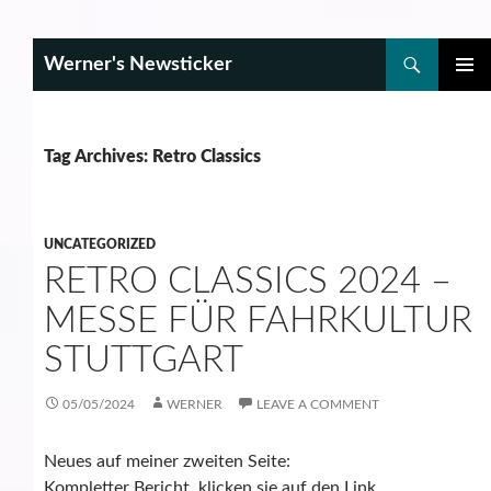
Search
Werner's Newsticker
SKIP
PRIMAR
TO
MENU
CONTENT
Tag Archives: Retro Classics
UNCATEGORIZED
RETRO CLASSICS 2024 –
MESSE FÜR FAHRKULTUR
STUTTGART
05/05/2024
WERNER
LEAVE A COMMENT
Neues auf meiner zweiten Seite:
Kompletter Bericht, klicken sie auf den Link