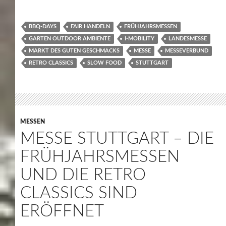
BBQ-DAYS
FAIR HANDELN
FRÜHJAHRSMESSEN
GARTEN OUTDOOR AMBIENTE
I-MOBILITY
LANDESMESSE
MARKT DES GUTEN GESCHMACKS
MESSE
MESSEVERBUND
RETRO CLASSICS
SLOW FOOD
STUTTGART
MESSEN
MESSE STUTTGART – DIE
FRÜHJAHRSMESSEN
UND DIE RETRO
CLASSICS SIND
ERÖFFNET