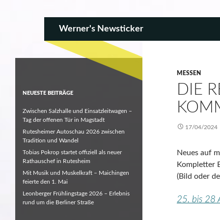
SKIP TO CONTENT
Search
Werner's Newsticker
MESSEN
DIE R
NEUESTE BEITRÄGE
KOM
Zwischen Salzhalle und Einsatzleitwagen –
Tag der offenen Tür in Magstadt
17/04/2024
Rutesheimer Autoschau 2026 zwischen
Tradition und Wandel
Neues auf me
Tobias Pokrop startet offiziell als neuer
Rathauschef in Rutesheim
Kompletter B
Mit Musik und Muskelkraft – Maichingen
(Bild oder d
feierte den 1. Mai
Leonberger Frühlingstage 2026 – Erlebnis
25. bis 28 
rund um die Berliner Straße