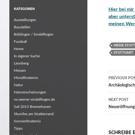
Hier bei mir
KATEGORIEN
aber unterst
Ausstellungen
meinen Wer
Baustellen
Böblingen / Sindelfingen
Fussball
MESSE STUT
Home
STUTTGART
In eigener Sache
Leonberg
Messen
Post
Mondfinsternis
PREVIOUS PO
navigat
Natur
Archäologisch
Naturerscheinungen
nx.werner-sindelfingen.de
NEXT POST
Sail 2015 Bremerhaven
Neueröffnung 
Skurriles am Straßenrand
Sonnenfinsternis
Tipps
SCHREIBE