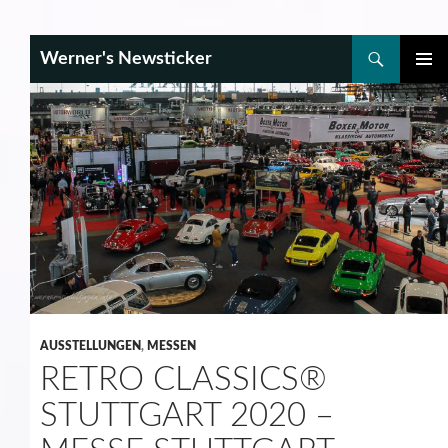
Search
Werner's Newsticker
SKIP
PRIMAR
TO
MENU
CONTENT
AUSSTELLUNGEN
,
MESSEN
RETRO CLASSICS®
STUTTGART 2020 –