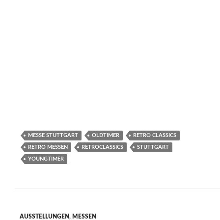
Museo Panini & Stanguellini – Automobilgeschichte aus
Modena. Im Atrium, Eingang Ost, befindet sich gleich
diese Sonderschau „Italienische Schmuckstücke“. Das
Museo Panini gehört zu den bekanntesten und
geschichtsträchtigsten Museen Italiens.
Mit „Passione Italiana – wo alles italienisch ist“ geht es
weiter in Halle C2.
Zum weiteren Rahmenprogramm gehören
Autogrammstunden, viele Vorführungen, Liveshows und
Vorträge. Auf der Showbühne in Halle 1 gibt’s auch
immer wieder Musik.
Preview-Tag der Retro Classics
Ein besonderes Highlight an diesem Eröffnungstag war
am Abend, von 18:00 – 24:00 Uhr, die Allianz Retro
Night.
Begrüßung & Moderation an diesem Abend übernahm
Petra Klein vom SWR 1. Karl Ulrich Herrmann,