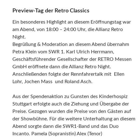
HALLE C2 – PASSIONE ITALIANA
Italienische Fahrzeugverkaufsbörse
Handwerk, Automobilia, Memorabilien, Verläge
Speisen, Wein, Italienischer Stil
HALLE 3
Internationale Premiumhändler, Restauratoren und
Werkstattausstatter
Accessoires und Zubehör
HALLE 4 – PORSCHE HALLE
Porsche Präsentation mit Clubs & Händlern
Präsentation von internationalen Markenclubs
NEO CLASSICS
CLASSICBID NIGHT & AUKTION: 03.03.2017 ab 16.00
Uhr
HALLE 5