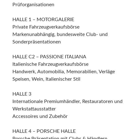
HALLE 8
Sonderschau präsentiert durch den AMSC Leonberg
Sonderschau präsentiert durch die Bulldog- und
Schlepperfreunde Württemberg e.V.
Sonderschau präsentiert durch das Auwärter Museum
und der Nutzfahrzeug-Veteranen-Gemeinschaft
Oldtimerclubs
Marktplatz der Museen
HALLE 9 – ALFRED KÄRCHER HALLE
Ab Freitag, 03.03.2017, 9.00 Uhr geöffnet
Großer internationaler Teilemarkt: Zubehör und
Originalteile für Oldtimer auf 10.500m²
Text/Fotos Helmut Werner