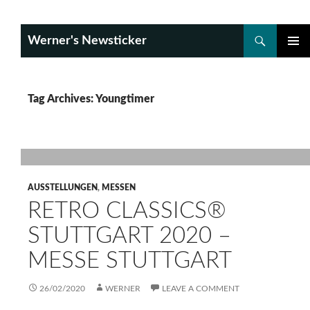
Search
Werner's Newsticker
SKIP
PRIMAR
TO
MENU
CONTENT
Tag Archives: Youngtimer
AUSSTELLUNGEN
,
MESSEN
RETRO CLASSICS®
STUTTGART 2020 –
MESSE STUTTGART
26/02/2020
WERNER
LEAVE A COMMENT