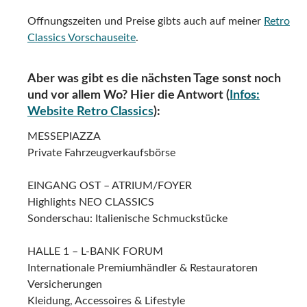
US Cars
Mustang-Sonderschau präsentiert von der Asch
Motorsport GmbH
Private & gewerbliche US Car Fahrzeugverkaufsbörse
Accessoires, Kleidung und Zubehör
American Lifestyle
Präsentation von internationalen Markenclubs
HALLE 6 – OSKAR LAPP HALLE
Gewerbliche Fahrzeugverkaufsbörse
Classic-Sportscar-Market.com – die Onlineplattform der
Fahrzeugverkaufsbörse
Automania – die Welt der Modellautos
KFZ – Zulassungsstelle
HALLE 7 – MERCEDES BENZ HALLE
Mercedes Benz Gesamtpräsentation mit MB-Clubs
Mercedes Benz Classic Partner
British Corner und Clubs