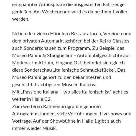
MESSEPIAZZA
Private Fahrzeugverkaufsbörse
EINGANG OST – ATRIUM/FOYER
Highlights NEO CLASSICS
Sonderschau: Italienische Schmuckstücke
HALLE 1 – L-BANK FORUM
Internationale Premiumhändler & Restauratoren
Versicherungen
Kleidung, Accessoires & Lifestyle
Prüforganisationen
HALLE 1 – MOTORGALERIE
Private Fahrzeugverkaufsbörse
Markenunabhängig, bundesweite Club- und
Sonderpräsentationen