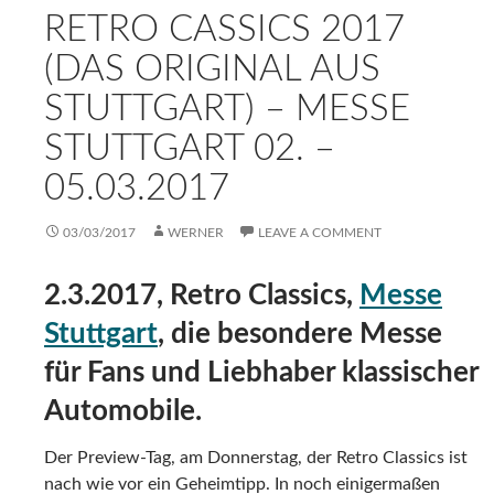
Geschäftsführender Gesellschafter der RETRO Messen
GmbH eröffnete dann die Allianz Retro Night.
Anschließenden folgte der Rennfahrertalk mit Ellen
Lohr, Jochen Mass und Roland Asch.
Aus der Spendenaktion zu Gunsten des Kinderhospiz
Stuttgart erfolgte auch die Ziehung und Übergabe der
Preise. Gezogen wurden die Preise von den Gästen auf
der Showbühne. Für die weitere Unterhaltung an diesem
Abend sorgte dann die SWR1-Band und das Duo
Incanto. Pamela (Sopranistin) Alex (Tenor)
Offnungszeiten und Preise gibts auch auf meiner
Retro
Classics Vorschauseite
.
Aber was gibt es die nächsten Tage sonst noch
und vor allem Wo? Hier die Antwort (
Infos:
Website Retro Classics
):