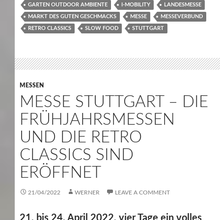
GARTEN OUTDOOR AMBIENTE
I-MOBILITY
LANDESMESSE
MARKT DES GUTEN GESCHMACKS
MESSE
MESSEVERBUND
RETRO CLASSICS
SLOW FOOD
STUTTGART
MESSEN
MESSE STUTTGART – DIE
FRÜHJAHRSMESSEN
UND DIE RETRO
CLASSICS SIND
ERÖFFNET
21/04/2022
WERNER
LEAVE A COMMENT
21. bis 24. April 2022, vier Tage ein volles