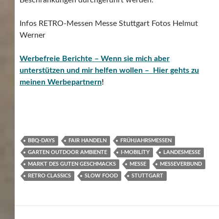
Infos RETRO-Messen Messe Stuttgart Fotos Helmut
Werner
Werbefreie Berichte – Wenn sie mich aber
unterstützen und mir helfen wollen – Hier gehts zu
meinen Werbepartnern
!
BBQ-DAYS
FAIR HANDELN
FRÜHJAHRSMESSEN
GARTEN OUTDOOR AMBIENTE
I-MOBILITY
LANDESMESSE
MARKT DES GUTEN GESCHMACKS
MESSE
MESSEVERBUND
RETRO CLASSICS
SLOW FOOD
STUTTGART