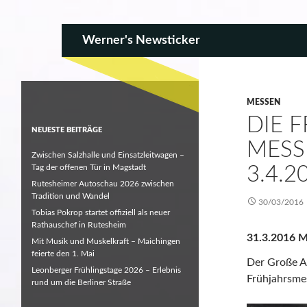
SKIP TO CONTENT
Search
Werner's Newsticker
MESSEN
DIE 
NEUESTE BEITRÄGE
MESS
Zwischen Salzhalle und Einsatzleitwagen –
Tag der offenen Tür in Magstadt
3.4.2
Rutesheimer Autoschau 2026 zwischen
Tradition und Wandel
30/03/2016
Tobias Pokrop startet offiziell als neuer
Rathauschef in Rutesheim
31.3.2016 M
Mit Musik und Muskelkraft – Maichingen
feierte den 1. Mai
Der Große A
Leonberger Frühlingstage 2026 – Erlebnis
Frühjahrsmes
rund um die Berliner Straße