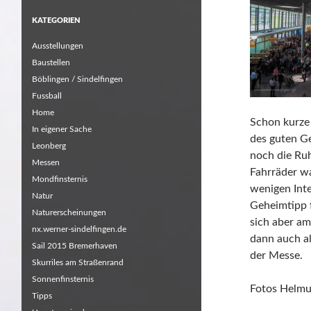
KATEGORIEN
Ausstellungen
Baustellen
Böblingen / Sindelfingen
Fussball
Home
Schon kurze 
In eigener Sache
des guten Ge
Leonberg
noch die Ru
Messen
Fahrräder wa
Mondfinsternis
wenigen Inte
Natur
Geheimtipp 
Naturerscheinungen
sich aber a
nx.werner-sindelfingen.de
dann auch al
Sail 2015 Bremerhaven
der Messe.
Skurriles am Straßenrand
Sonnenfinsternis
Fotos Helmu
Tipps