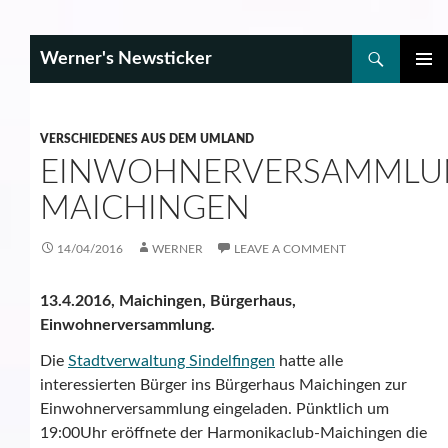
Search
Werner's Newsticker
SKIP
PRIMAR
TO
MENU
CONTENT
VERSCHIEDENES AUS DEM UMLAND
EINWOHNERVERSAMMLU
MAICHINGEN
14/04/2016
WERNER
LEAVE A COMMENT
13.4.2016, Maichingen, Bürgerhaus,
Einwohnerversammlung.
Die
Stadtverwaltung Sindelfingen
hatte alle
interessierten Bürger ins Bürgerhaus Maichingen zur
Einwohnerversammlung eingeladen. Pünktlich um
19:00Uhr eröffnete der Harmonikaclub-Maichingen die