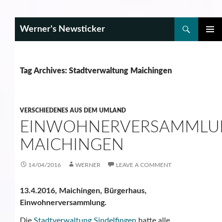
Search
Werner's Newsticker
SKIP
PRIMAR
TO
MENU
CONTENT
Tag Archives: Stadtverwaltung Maichingen
VERSCHIEDENES AUS DEM UMLAND
EINWOHNERVERSAMMLU
MAICHINGEN
14/04/2016
WERNER
LEAVE A COMMENT
13.4.2016, Maichingen, Bürgerhaus,
Einwohnerversammlung.
Die
Stadtverwaltung Sindelfingen
hatte alle