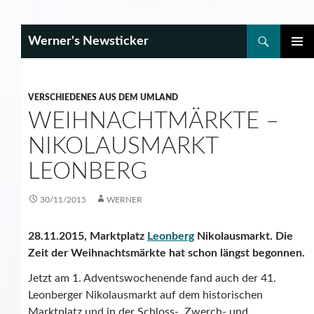
Search
Werner's Newsticker
SKIP
PRIMAR
TO
MENU
CONTENT
VERSCHIEDENES AUS DEM UMLAND
WEIHNACHTMÄRKTE –
NIKOLAUSMARKT
LEONBERG
30/11/2015
WERNER
28.11.2015, Marktplatz
Leonberg
Nikolausmarkt. Die
Zeit der Weihnachtsmärkte hat schon längst begonnen.
Jetzt am 1. Adventswochenende fand auch der 41.
Leonberger Nikolausmarkt auf dem historischen
Marktplatz und in der Schloss-, Zwerch- und