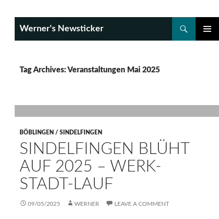
Search
Werner's Newsticker
SKIP
PRIMAR
TO
MENU
CONTENT
Tag Archives: Veranstaltungen Mai 2025
BÖBLINGEN / SINDELFINGEN
SINDELFINGEN BLÜHT
AUF 2025 – WERK-
STADT-LAUF
09/05/2025
WERNER
LEAVE A COMMENT