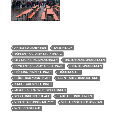
AKTIONSWOCHENENDE
BAMBINILAUF
BÜHNENPROGRAMM MARKTPLATZ
CITY-MARKETING SINDELFINGEN
EINZELHANDEL SINDELFINGEN
FAMILIENPROGRAMM SINDELFINGEN
FREIZEIT SINDELFINGEN
FRÜHLING IN SINDELFINGEN
FRÜHLINGSFEST
GLÜCKSRAD MARKTPLATZ
INNENSTADTVERANSTALTUNG
KINDERLAUF SINDELFINGEN
MERCEDES-BENZ WERK SINDELFINGEN
SINDELFINGEN BLÜHT AUF
STADTFEST SINDELFINGEN
VERANSTALTUNGEN MAI 2025
VERKAUFSOFFENER SONNTAG
WERK-STADT-LAUF