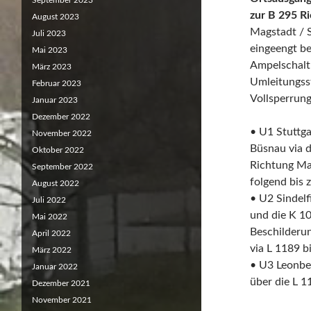
September 2023
zur B 295 R
August 2023
Magstadt / S
Juli 2023
eingeengt be
Mai 2023
Ampelschalt
März 2023
Umleitungss
Februar 2023
Vollsperrung
Januar 2023
Dezember 2022
• U1 Stuttga
November 2022
Büsnau via d
Oktober 2022
Richtung Ma
September 2022
folgend bis 
August 2022
• U2 Sindelf
Juli 2022
und die K 1
Mai 2022
Beschilderun
April 2022
via L 1189 b
März 2022
• U3 Leonbe
Januar 2022
über die L 
Dezember 2021
November 2021