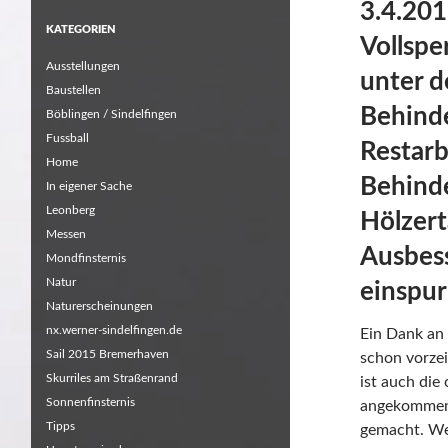
3.4.201
KATEGORIEN
Vollspe
Ausstellungen
unter d
Baustellen
Behind
Böblingen / Sindelfingen
Fussball
Restar
Home
Behind
In eigener Sache
Leonberg
Hölzert
Messen
Ausbess
Mondfinsternis
Natur
einspur
Naturerscheinungen
nx.werner-sindelfingen.de
Ein Dank an 
Sail 2015 Bremerhaven
schon vorzei
Skurriles am Straßenrand
ist auch die
Sonnenfinsternis
angekommen.
Tipps
gemacht. Wen