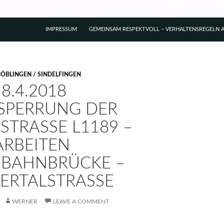
IMPRESSUM
GEMEINSAM RESPEKTVOLL – VERHALTENSREGELN A
BÖBLINGEN / SINDELFINGEN
– 8.4.2018
SPERRUNG DER
TRASSE L1189 – R
BEITEN A
AHNBRÜCKE – H
RTALSTRASSE
WERNER
LEAVE A COMMENT