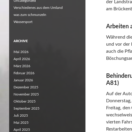
Uncategorized
der Landstra
Verschiedenes aus dem Umland
am Brückenb
was zum schmunzeln
Wassersport
Arbeiten 
Während die
ARCHIVE
und vor der
auch die Pfl
Mai 2026
Böschungsar
April 2026
März 2026
Februar 2026
Behinderu
Januar 2026
A81)
Dezember 2025
Auf der Aut
November 2025
Donnerstag, 
Oktober 2025
Freitag, den
September 2025
wechselweis
Juli 2025
vierten Fahr
Mai 2025
Restarbeiten
April 2025