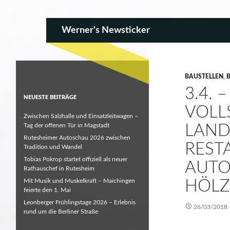
SKIP TO CONTENT
Search
Werner's Newsticker
BAUSTELLEN
,
3.4. 
NEUESTE BEITRÄGE
VOLL
Zwischen Salzhalle und Einsatzleitwagen –
Tag der offenen Tür in Magstadt
LANDS
Rutesheimer Autoschau 2026 zwischen
ESTAR
Tradition und Wandel
Tobias Pokrop startet offiziell als neuer
UTOB
Rathauschef in Rutesheim
Mit Musik und Muskelkraft – Maichingen
ÖLZE
feierte den 1. Mai
Leonberger Frühlingstage 2026 – Erlebnis
26/03/2018
rund um die Berliner Straße