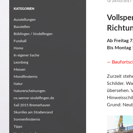
24/03/2017
KATEGORIEN
Vollsp
Ausstellungen
Richtu
Baustellen
Böblingen / Sindelfingen
Ab Freitag 7
Fussball
Bis Montag 
Home
In eigener Sache
— Baufortsc
Leonberg
Messen
Zurzeit steh
Mondfinsternis
Schilder. Wa
Natur
übersehen. V
Naturerscheinungen
Hinweisschil
nx.werner-sindelfingen.de
Grund: Neub
Sail 2015 Bremerhaven
Skurriles am Straßenrand
Sonnenfinsternis
Tipps