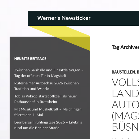
SKIP TO CONTENT
Search
Werner's Newsticker
Tag Archive
NEUESTE BEITRÄGE
Zwischen Salzhalle und Einsatzleitwagen –
BAUSTELLEN
,
Tag der offenen Tür in Magstadt
VOLL
Rutesheimer Autoschau 2026 zwischen
Tradition und Wandel
LAND
Tobias Pokrop startet offiziell als neuer
Rathauschef in Rutesheim
UTOB
Mit Musik und Muskelkraft – Maichingen
MAGS
feierte den 1. Mai
Leonberger Frühlingstage 2026 – Erlebnis
ÜSN
rund um die Berliner Straße