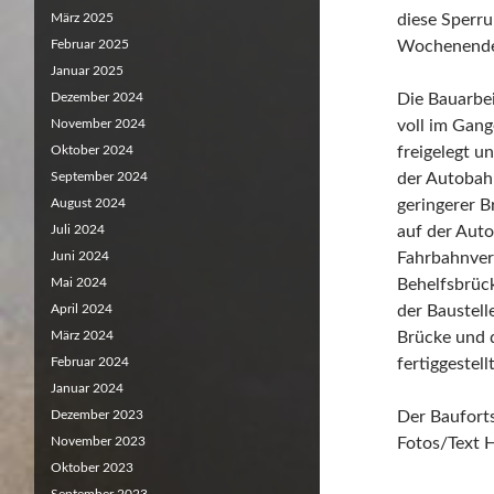
März 2025
diese Sperru
Februar 2025
Wochenende 
Januar 2025
Dezember 2024
Die Bauarbei
November 2024
voll im Gan
Oktober 2024
freigelegt un
September 2024
der Autobahn
August 2024
geringerer 
Juli 2024
auf der Aut
Juni 2024
Fahrbahnver
Mai 2024
Behelfsbrüc
April 2024
der Baustell
März 2024
Brücke und 
Februar 2024
fertiggestellt
Januar 2024
Dezember 2023
Der Baufortsc
November 2023
Fotos/Text 
Oktober 2023