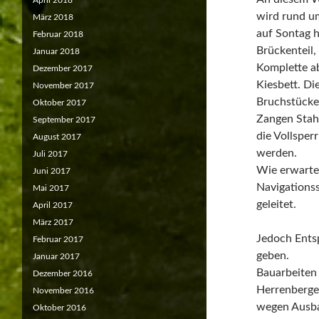
April 2018
wird rund um
März 2018
auf Sontag h
Februar 2018
Brückenteil,
Januar 2018
Komplette a
Dezember 2017
Kiesbett. Di
November 2017
Bruchstücke
Oktober 2017
Zangen Stahl
September 2017
die Vollspe
August 2017
werden.
Juli 2017
Wie erwarte
Juni 2017
Navigationss
Mai 2017
geleitet.
April 2017
März 2017
Jedoch Entsp
Februar 2017
geben.
Januar 2017
Bauarbeiten 
Dezember 2016
Herrenberge
November 2016
wegen Ausba
Oktober 2016