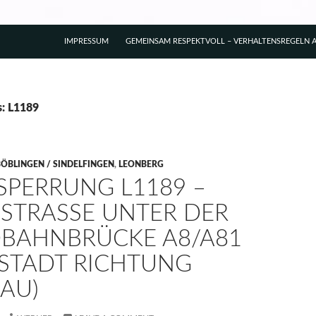
IMPRESSUM
GEMEINSAM RESPEKTVOLL – VERHALTENSREGELN A
s: L1189
BÖBLINGEN / SINDELFINGEN
,
LEONBERG
SPERRUNG L1189 –
STRASSE UNTER DER A
AHNBRÜCKE A8/A81 (
TADT RICHTUNG B
AU)