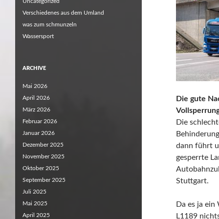
Uncategorized
Verschiedenes aus dem Umland
was zum schmunzeln
Wassersport
ARCHIVE
Mai 2026
April 2026
Die gute Nac
März 2026
Vollsperrung
Februar 2026
Die schlech
Januar 2026
Behinderung
Dezember 2025
dann führt 
November 2025
gesperrte La
Oktober 2025
Autobahnzub
September 2025
Stuttgart.
Juli 2025
Mai 2025
Da es ja ein
April 2025
L1189 nichts