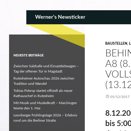
SKIP TO CONTENT
Search
Werner's Newsticker
BAUSTELLEN
,
BEHI
NEUESTE BEITRÄGE
A8 (8
Zwischen Salzhalle und Einsatzleitwagen –
Tag der offenen Tür in Magstadt
VOLL
Rutesheimer Autoschau 2026 zwischen
(13.1
Tradition und Wandel
Tobias Pokrop startet offiziell als neuer
Rathauschef in Rutesheim
05/12/2017
Mit Musik und Muskelkraft – Maichingen
feierte den 1. Mai
8.12.20
Leonberger Frühlingstage 2026 – Erlebnis
rund um die Berliner Straße
bis 5:0