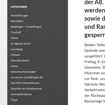
der A8.
KATEGORIEN
werden 
Ausstellungen
sowie d
Baustellen
und Ras
Böblingen / Sindelfingen
Fussball
gesperr
Home
In eigener Sache
Beiden Teilba
Leonberg
Deshalb wer
Messen
ausgeführt
Mondfinsternis
Freitag, 8. 
Natur
Dezember 201
Naturerscheinungen
München zwe
nx.werner-sindelfingen.de
zur Tank- un
Sail 2015 Bremerhaven
Nächste Woc
Skurriles am Straßenrand
Verkehrseinr
Sonnenfinsternis
der Rückbau 
Tipps
Rastanlage S