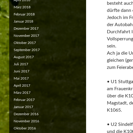
April 2018
besteht auch
März 2018
dürfte dann e
Februar 2018
Jedoch im F
Januar 2018
der Autobahn
Dezember 2017
Durchfahrt l
November 2017
Vollsperrung
Oktober 2017
sein.
September 2017
Ach ja die U
August 2017
gleichen (ge
Juli 2017
zum Feierab
Juni 2017
Mai 2017
• U1 Stuttga
April 2017
am Frauenkr
März 2017
über die K1
Februar 2017
Magstadt, d
Januar 2017
K1065.
Dezember 2016
November 2016
• U2 Sindelf
Oktober 2016
und die K10