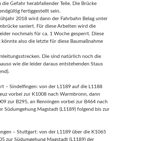
 die Gefahr herabfallender Teile. Die Brücke
ndgültig fertiggestellt sein.
rühjahr 2018 wird dann der Fahrbahn Belag unter
brücke saniert. Für diese Arbeiten wird die
eider nochmals für ca. 1 Woche gesperrt. Diese
 könnte also die letzte für diese Baumaßnahme
mleitungsstrecken. Die sind natürlich noch die
nauso wie die leider daraus entstehenden Staus
end).
rt – Sindelfingen: von der L1189 auf die L1188
euz vorbei zur K1008 nach Warmbronn, dann
009 zur B295, an Renningen vorbei zur B464 nach
er Südumgehung Magstadt (L1189) folgend bis zur
ingen – Stuttgart: von der L1189 über die K1065
05 zur Südumgehung Magstadt (L1189) der