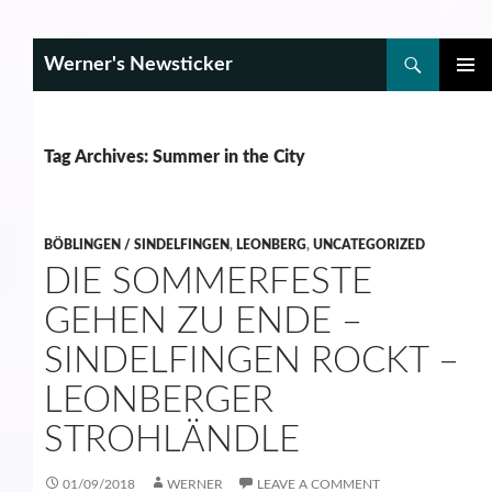
Search
Werner's Newsticker
SKIP
PRIMAR
TO
MENU
CONTENT
Tag Archives: Summer in the City
BÖBLINGEN / SINDELFINGEN
,
LEONBERG
,
UNCATEGORIZED
DIE SOMMERFESTE
GEHEN ZU ENDE –
SINDELFINGEN ROCKT –
LEONBERGER
STROHLÄNDLE
01/09/2018
WERNER
LEAVE A COMMENT