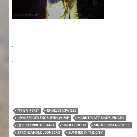
"THE VIPERS"
ENGELBERGWIESE
LEONBERGER ENGELBERGWIESE
MARKTPLATZ SINDELFINGEN
QUEEN TRIBUTE BAND
SINDELFINGEN
SINDELFINGEN ROCKT
STROHLÄNDLE LEONBERG
SUMMER IN THE CITY