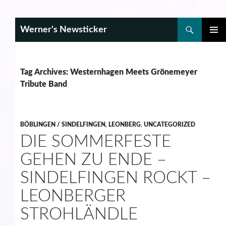
Search
Werner's Newsticker
SKIP
PRIMAR
TO
MENU
CONTENT
Tag Archives: Westernhagen Meets Grönemeyer
Tribute Band
BÖBLINGEN / SINDELFINGEN
,
LEONBERG
,
UNCATEGORIZED
DIE SOMMERFESTE
GEHEN ZU ENDE –
SINDELFINGEN ROCKT –
LEONBERGER
STROHLÄNDLE