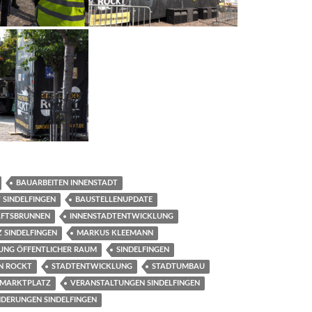
BAUARBEITEN INNENSTADT
 SINDELFINGEN
BAUSTELLENUPDATE
AFTSBRUNNEN
INNENSTADTENTWICKLUNG
 SINDELFINGEN
MARKUS KLEEMANN
UNG ÖFFENTLICHER RAUM
SINDELFINGEN
EN ROCKT
STADTENTWICKLUNG
STADTUMBAU
 MARKTPLATZ
VERANSTALTUNGEN SINDELFINGEN
DERUNGEN SINDELFINGEN