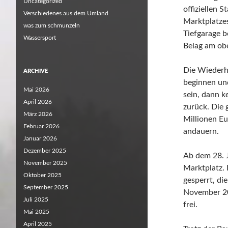
Uncategorized
offiziellen 
Verschiedenes aus dem Umland
Marktplatze
was zum schmunzeln
Tiefgarage b
Wassersport
Belag am obe
Die Wiederh
ARCHIVE
beginnen un
Mai 2026
sein, dann k
April 2026
zurück. Die 
März 2026
Millionen Eu
Februar 2026
andauern.
Januar 2026
Dezember 2025
Ab dem 28. 
November 2025
Marktplatz. 
Oktober 2025
gesperrt, di
September 2025
November 20
Juli 2025
frei.
Mai 2025
April 2025