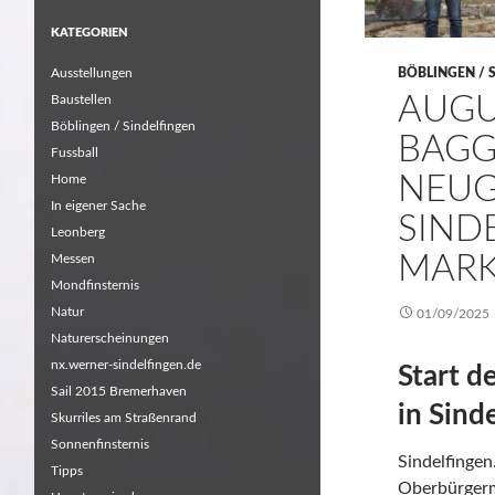
KATEGORIEN
Ausstellungen
BÖBLINGEN / 
AUGU
Baustellen
Böblingen / Sindelfingen
BAGG
Fussball
NEUG
Home
In eigener Sache
SIND
Leonberg
MARK
Messen
Mondfinsternis
Natur
01/09/2025
Naturerscheinungen
nx.werner-sindelfingen.de
Start d
Sail 2015 Bremerhaven
in Sind
Skurriles am Straßenrand
Sonnenfinsternis
Sindelfingen
Tipps
Oberbürgerm