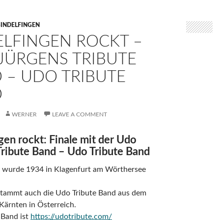
SINDELFINGEN
ELFINGEN ROCKT –
JÜRGENS TRIBUTE
 – UDO TRIBUTE
D
WERNER
LEAVE A COMMENT
gen rockt: Finale mit der Udo
Tribute Band – Udo Tribute Band
 wurde 1934 in Klagenfurt am Wörthersee
tammt auch die Udo Tribute Band aus dem
Kärnten in Österreich.
 Band ist
https://udotribute.com/