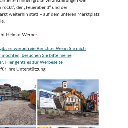
uarbeiten finden große Veranstaltungen wie
n rockt“, der „Feuerabend“ und der
arkt weiterhin statt – auf dem unteren Marktplatz
ie.
icht Helmut Werner
 gibt es werbefreie Berichte. Wenn Sie mich
n möchten, besuchen Sie bitte meine
er.
Hier gehts es zur Werbeseite
für Ihre Unterstützung!