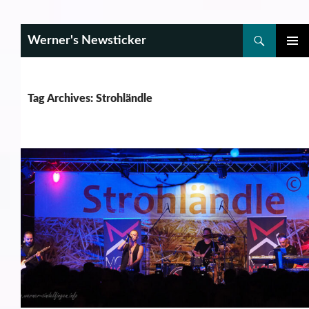
Search
Werner's Newsticker
SKIP
PRIMAR
TO
MENU
CONTENT
Tag Archives: Strohländle