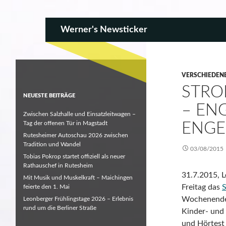
SKIP TO CONTENT
Search
Werner's Newsticker
VERSCHIEDEN
STRO
NEUESTE BEITRÄGE
– EN
Zwischen Salzhalle und Einsatzleitwagen –
Tag der offenen Tür in Magstadt
ENGE
Rutesheimer Autoschau 2026 zwischen
Tradition und Wandel
03/08/2015
Tobias Pokrop startet offiziell als neuer
Rathauschef in Rutesheim
31.7.2015, 
Mit Musik und Muskelkraft – Maichingen
Freitag das
S
feierte den 1. Mai
Wochenenden
Leonberger Frühlingstage 2026 – Erlebnis
rund um die Berliner Straße
Kinder- und
und Hörtest