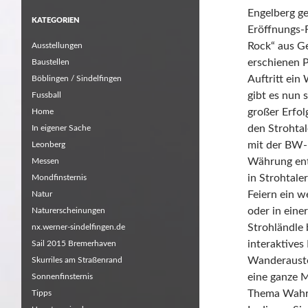
Engelberg g
KATEGORIEN
Eröffnungs-F
Rock“ aus Ge
Ausstellungen
erschienen P
Baustellen
Auftritt ein
Böblingen / Sindelfingen
gibt es nun 
Fussball
großer Erfol
Home
den Strohta
In eigener Sache
mit der BW-B
Leonberg
Währung ent
Messen
in Strohtaler
Mondfinsternis
Feiern ein w
Natur
oder in eine
Naturerscheinungen
Strohländle 
nx.werner-sindelfingen.de
interaktive
Sail 2015 Bremerhaven
Wanderauste
Skurriles am Straßenrand
eine ganze 
Sonnenfinsternis
Thema Wahr
Tipps