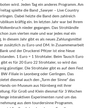
eboten wird. Jeden Tag ein anderes Programm. Am
reitag spielte die Band „Sawyer – Live Country
rlingen. Dabei heizte die Band dem zahlreich
ublikum kräftig ein. Im letzten Jahr war bei Ihrem
 Wolkenbruch nieder gegangen. Das Strohländle
schon zum vierten male und war jedes mal ein
g. In diesem Jahr gibt es als neues Zahlungsmittel
ler zusätzlich zu Euro und DM. In Zusammenarbeit
ank und der Druckerei Pfitzer ist eine Neue
standen. 1 Euro = 1 Strohtaler. Beim Tausch Euro
 gibt es für 20 Euro 22 Strohtaler, so wird das
enig günstiger. Die Strohtaler gibt es auf dem Fest
r BW-Filiale in Leonberg oder Gerlingen. Das
bietet diesmal auch den „Turm der Sinne“ das
s Hands-on-Museum aus Nürnberg mit ihrer
llung. Für Groß und Klein diesmal für 3 Wochen
Menge interaktiven Experimenten rund um das
nehmung aus dem tourdersinne Programm.