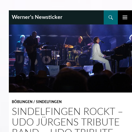
Search
Werner's Newsticker
SKIP
PRIMAR
TO
MENU
CONTENT
BÖBLINGEN / SINDELFINGEN
SINDELFINGEN ROCKT –
UDO JÜRGENS TRIBUTE