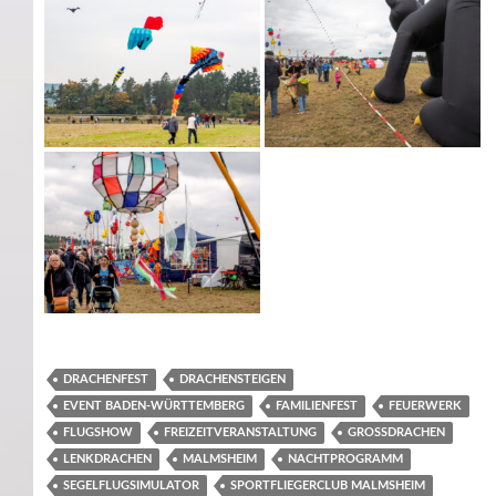
DRACHENFEST
DRACHENSTEIGEN
EVENT BADEN-WÜRTTEMBERG
FAMILIENFEST
FEUERWERK
FLUGSHOW
FREIZEITVERANSTALTUNG
GROSSDRACHEN
LENKDRACHEN
MALMSHEIM
NACHTPROGRAMM
SEGELFLUGSIMULATOR
SPORTFLIEGERCLUB MALMSHEIM