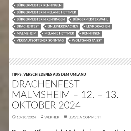
BÜRGERMEISTER RENNINGEN
BÜRGERMEISTERIN MELANIE HETTMER
BÜRGERMEISTERIN RENNINGEN
BÜRGERMEISTERWAHL
DRACHENFEST
EINLEINERDRACHEN
LENKDRACHEN
MALMSHEIM
MELANIE HETTMER
RENNINGEN
VERKAUFSOFFENER SONNTAG
WOLFGANG FAISST
TIPPS
,
VERSCHIEDENES AUS DEM UMLAND
DRACHENFEST
MALMSHEIM – 12. – 13.
OKTOBER 2024
13/10/2024
WERNER
LEAVE A COMMENT