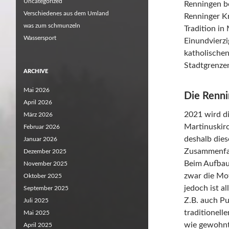
Uncategorized
Renningen be
Verschiedenes aus dem Umland
Renninger Kr
was zum schmunzeln
Tradition in
Wassersport
Einundvierz
katholische
Stadtgrenze
ARCHIVE
Mai 2026
Die Renni
April 2026
2021 wird di
März 2026
Martinuskirc
Februar 2026
deshalb dies
Januar 2026
Zusammenfas
Dezember 2025
Beim Aufbaue
November 2025
zwar die Mot
Oktober 2025
jedoch ist al
September 2025
Z.B. auch P
Juli 2025
traditionell
Mai 2025
wie gewohnt 
April 2025