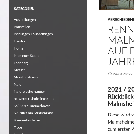
KATEGORIEN
Ausstellungen
VERSCHIEDEN
RENN
Baustellen
Böblingen / Sindelfingen
MALM
Fussball
AUF 
Home
In eigener Sache
JAHR
Leonberg
Messen
24/01/2022
Mondfinsternis
Natur
2021 / 20
Naturerscheinungen
Rückblick
nx.werner-sindelfingen.de
Malmshei
Sail 2015 Bremerhaven
Skurriles am Straßenrand
Diese wird v
Sonnenfinsternis
Malmsheimer 
Tipps
zum ersten A