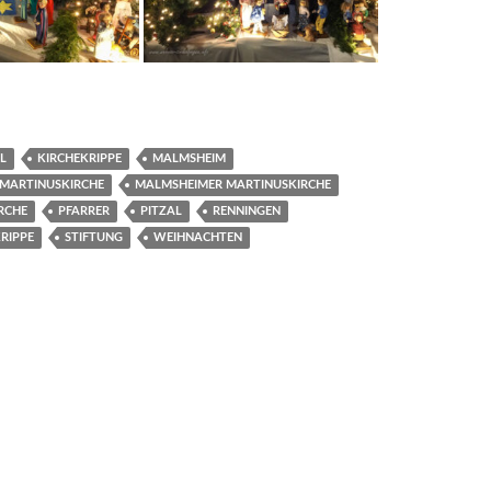
L
KIRCHEKRIPPE
MALMSHEIM
MARTINUSKIRCHE
MALMSHEIMER MARTINUSKIRCHE
RCHE
PFARRER
PITZAL
RENNINGEN
RIPPE
STIFTUNG
WEIHNACHTEN