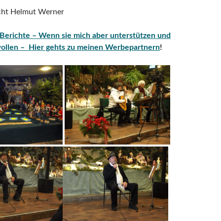
icht Helmut Werner
Berichte – Wenn sie mich aber unterstützen und
wollen – Hier gehts zu meinen Werbepartnern
!