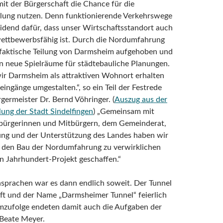
t der Bürgerschaft die Chance für die
lung nutzen. Denn funktionierende Verkehrswege
idend dafür, dass unser Wirtschaftsstandort auch
wettbewerbsfähig ist. Durch die Nordumfahrung
e faktische Teilung von Darmsheim aufgehoben und
n neue Spielräume für städtebauliche Planungen.
ir Darmsheim als attraktiven Wohnort erhalten
eingänge umgestalten.“, so ein Teil der Festrede
ermeister Dr. Bernd Vöhringer. (
Auszug aus der
lung der Stadt Sindelfingen
) „Gemeinsam mit
bürgerinnen und Mitbürgern, dem Gemeinderat,
ung und der Unterstützung des Landes haben wir
t, den Bau der Nordumfahrung zu verwirklichen
n Jahrhundert-Projekt geschaffen.“
sprachen war es dann endlich soweit. Der Tunnel
ft und der Name „Darmsheimer Tunnel“ feierlich
emzufolge endeten damit auch die Aufgaben der
 Beate Meyer.