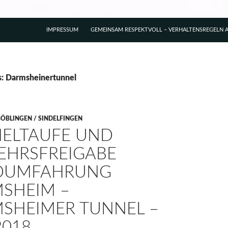
IMPRESSUM
GEMEINSAM RESPEKTVOLL – VERHALTENSREGELN A
s: Darmsheinertunnel
BÖBLINGEN / SINDELFINGEN
ELTAUFE UND
EHRSFREIGABE
DUMFAHRUNG
SHEIM –
SHEIMER TUNNEL –
2018