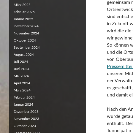
gemeinsam mi
März 2025
Ortsentwick
Februar 2025
sind entsche
Januar 2025
in Zukunft 
Dezember 2024
wird die di
November 2024
wir gewinne
Oktober 2024
So können w
September 2024
und die Orts
August 2024
von Oberbürg
Juli 2024
Pressemittei
Juni 2024
unseren Mit
Mai 2024
der Verwalt
April 2024
es geschaff
März 2024
und damit ei
Februar 2024
Januar 2024
Nach den An
Dezember 2023
wurde getau
November 2023
enthüllt. D
Oktober 2023
Tunnelpatin