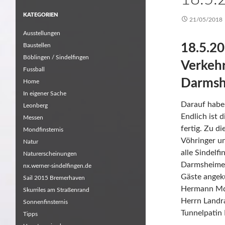
KATEGORIEN
21/05/2018
Ausstellungen
18.5.2
Baustellen
Böblingen / Sindelfingen
Verkeh
Fussball
Darmsh
Home
In eigener Sache
Darauf habe
Leonberg
Endlich ist
Messen
fertig. Zu d
Mondfinsternis
Vöhringer u
Natur
alle Sindelf
Naturerscheinungen
Darmsheimer 
nx.werner-sindelfingen.de
Gäste angek
Sail 2015 Bremerhaven
Hermann MdL
Skurriles am Straßenrand
Herrn Landr
Sonnenfinsternis
Tunnelpatin
Tipps