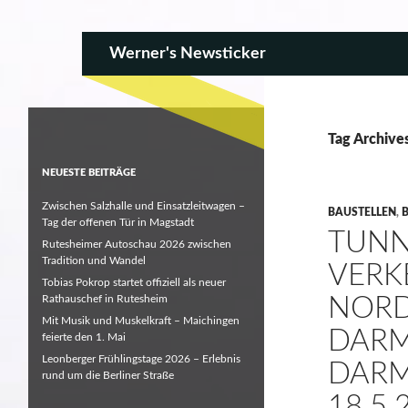
SKIP TO CONTENT
Search
Werner's Newsticker
Tag Archive
NEUESTE BEITRÄGE
Zwischen Salzhalle und Einsatzleitwagen –
BAUSTELLEN
,
Tag der offenen Tür in Magstadt
TUNN
Rutesheimer Autoschau 2026 zwischen
Tradition und Wandel
VERK
Tobias Pokrop startet offiziell als neuer
Rathauschef in Rutesheim
NOR
Mit Musik und Muskelkraft – Maichingen
DARM
feierte den 1. Mai
Leonberger Frühlingstage 2026 – Erlebnis
DARM
rund um die Berliner Straße
18.5.