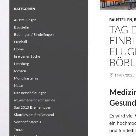
KATEGORIEN
Ausstellungen
BAUSTELLEN
,
TAG 
Baustellen
Böblingen / Sindelfingen
EINBL
Fussball
FLUG
Home
In eigener Sache
BÖBL
Leonberg
Messen
14/07/2025
Mondfinsternis
Natur
Medizin
Naturerscheinungen
nx.werner-sindelfingen.de
Gesund
Sail 2015 Bremerhaven
Skurriles am Straßenrand
Es wird viel
Sonnenfinsternis
ein hochmod
Tipps
und Sindelfi