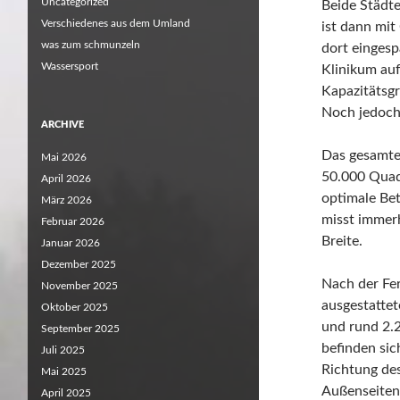
Uncategorized
Beide Städt
Verschiedenes aus dem Umland
ist dann mi
was zum schmunzeln
dort eingesp
Wassersport
Klinikum auf
Kapazitätsg
Noch jedoch 
ARCHIVE
Das gesamte
Mai 2026
50.000 Quad
April 2026
optimale Be
März 2026
misst immer
Februar 2026
Breite.
Januar 2026
Dezember 2025
Nach der Fer
November 2025
ausgestattet
Oktober 2025
und rund 2.
September 2025
befinden sic
Juli 2025
Richtung des
Mai 2025
Außenseiten
April 2025