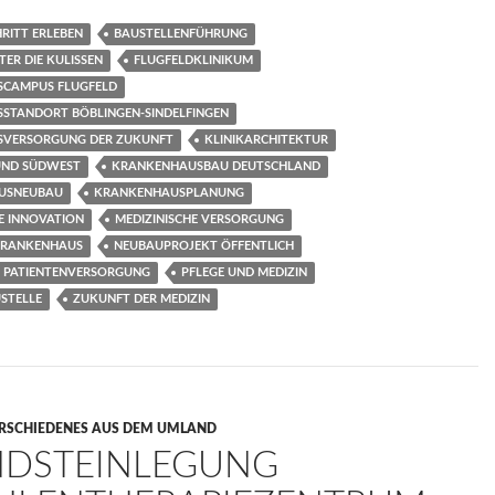
RITT ERLEBEN
BAUSTELLENFÜHRUNG
TER DIE KULISSEN
FLUGFELDKLINIKUM
SCAMPUS FLUGFELD
SSTANDORT BÖBLINGEN-SINDELFINGEN
SVERSORGUNG DER ZUKUNFT
KLINIKARCHITEKTUR
UND SÜDWEST
KRANKENHAUSBAU DEUTSCHLAND
USNEUBAU
KRANKENHAUSPLANUNG
E INNOVATION
MEDIZINISCHE VERSORGUNG
KRANKENHAUS
NEUBAUPROJEKT ÖFFENTLICH
PATIENTENVERSORGUNG
PFLEGE UND MEDIZIN
STELLE
ZUKUNFT DER MEDIZIN
RSCHIEDENES AUS DEM UMLAND
DSTEINLEGUNG