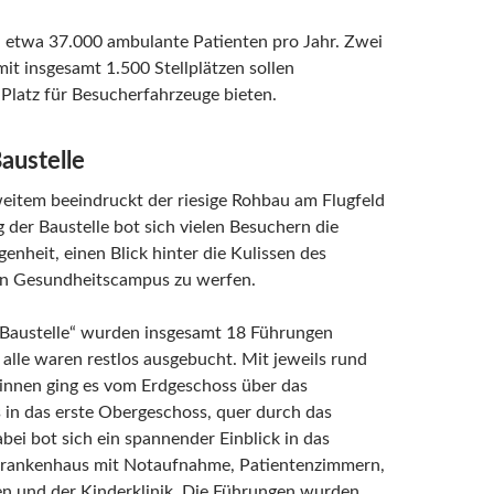
d etwa 37.000 ambulante Patienten pro Jahr. Zwei
it insgesamt 1.500 Stellplätzen sollen
Platz für Besucherfahrzeuge bieten.
austelle
eitem beeindruckt der riesige Rohbau am Flugfeld
 der Baustelle bot sich vielen Besuchern die
genheit, einen Blick hinter die Kulissen des
n Gesundheitscampus zu werfen.
 Baustelle“ wurden insgesamt 18 Führungen
alle waren restlos ausgebucht. Mit jeweils rund
innen ging es vom Erdgeschoss über das
 in das erste Obergeschoss, quer durch das
ei bot sich ein spannender Einblick in das
Krankenhaus mit Notaufnahme, Patientenzimmern,
n und der Kinderklinik. Die Führungen wurden