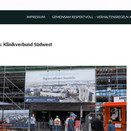
IMPRESSUM
GEMEINSAM RESPEKTVOLL – VERHALTENSREGELN A
s: Klinikverbund Südwest