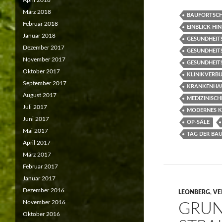
April 2018
März 2018
BAUFORTSCH
Februar 2018
EINBLICK HIN
Januar 2018
GESUNDHEIT
Dezember 2017
GESUNDHEIT
November 2017
GESUNDHEIT
Oktober 2017
KLINIKVERB
September 2017
KRANKENHA
August 2017
MEDIZINISCH
Juli 2017
MODERNES 
Juni 2017
OP-SÄLE
Mai 2017
TAG DER BAU
April 2017
März 2017
Februar 2017
Januar 2017
Dezember 2016
LEONBERG
,
VE
November 2016
GRUN
Oktober 2016