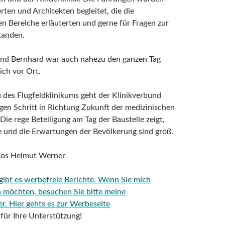
ten und Architekten begleitet, die die
n Bereiche erläuterten und gerne für Fragen zur
tanden.
and Bernhard war auch nahezu den ganzen Tag
ich vor Ort.
des Flugfeldklinikums geht der Klinikverbund
gen Schritt in Richtung Zukunft der medizinischen
Die rege Beteiligung am Tag der Baustelle zeigt,
e und die Erwartungen der Bevölkerung sind groß.
otos Helmut Werner
 gibt es werbefreie Berichte. Wenn Sie mich
n möchten, besuchen Sie bitte meine
er.
Hier gehts es zur Werbeseite
für Ihre Unterstützung!