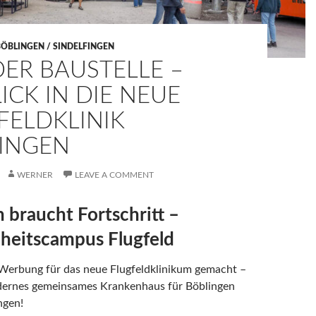
BÖBLINGEN / SINDELFINGEN
DER BAUSTELLE –
ICK IN DIE NEUE
FELDKLINIK
INGEN
WERNER
LEAVE A COMMENT
 braucht Fortschritt –
heitscampus Flugfeld
 Werbung für das neue Flugfeldklinikum gemacht –
ernes gemeinsames Krankenhaus für Böblingen
ngen!