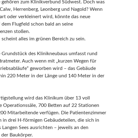
e gehören zum Klinikverbund Südwest. Doch was
t Calw, Herrenberg, Leonberg und Nagold? Wenn
art oder verkleinert wird, könnte das neue
 dem Flugfeld schon bald an seine
renzen stoßen.
scheint alles im grünen Bereich zu sein.
 Grundstück des Klinikneubaus umfasst rund
ratmeter. Auch wenn mit „kurzen Wegen für
triebsabläufe“ geworben wird – das Gebäude
hin 220 Meter in der Länge und 140 Meter in der
tigstellung wird das Klinikum über 13 voll
e Operationssäle, 700 Betten auf 22 Stationen
200 Mitarbeitende verfügen. Die Patientenzimmer
h in drei H-förmigen Gebäudeteilen, die sich in
 Langen Sees ausrichten – jeweils an den
 der Baukörper.